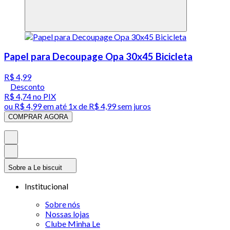
Papel para Decoupage Opa 30x45 Bicicleta
R$ 4,99
Desconto
R$ 4,74
no PIX
ou
R$ 4,99
em até 1x de
R$ 4,99
sem juros
COMPRAR AGORA
Sobre a Le biscuit
Institucional
Sobre nós
Nossas lojas
Clube Minha Le