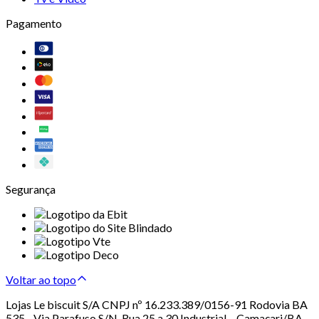
Pagamento
Segurança
Voltar ao topo
Lojas Le biscuit S/A CNPJ nº 16.233.389/0156-91 Rodovia BA
535 - Via Parafuso S/N, Rua 25 a 30 Industrial – Camaçari/BA –