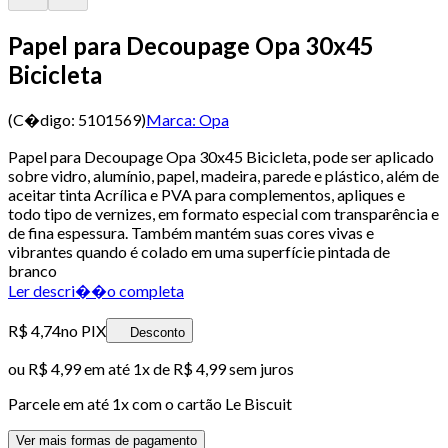
Papel para Decoupage Opa 30x45
Bicicleta
(C�digo:
5101569
)
Marca:
Opa
Papel para Decoupage Opa 30x45 Bicicleta, pode ser aplicado
sobre vidro, alumínio, papel, madeira, parede e plástico, além de
aceitar tinta Acrílica e PVA para complementos, apliques e
todo tipo de vernizes, em formato especial com transparência e
de fina espessura. Também mantém suas cores vivas e
vibrantes quando é colado em uma superfície pintada de
branco
Ler descri��o completa
R$ 4,74
no PIX
Desconto
ou
R$ 4,99
em até 1x de
R$ 4,99
sem juros
Parcele em até
1
x com o cartão
Le Biscuit
Ver mais formas de pagamento