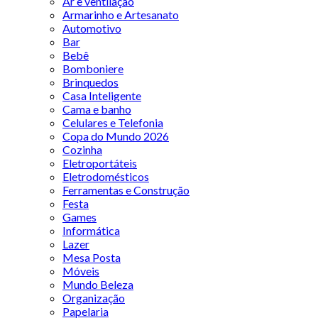
Ar e ventilação
Armarinho e Artesanato
Automotivo
Bar
Bebê
Bomboniere
Brinquedos
Casa Inteligente
Cama e banho
Celulares e Telefonia
Copa do Mundo 2026
Cozinha
Eletroportáteis
Eletrodomésticos
Ferramentas e Construção
Festa
Games
Informática
Lazer
Mesa Posta
Móveis
Mundo Beleza
Organização
Papelaria