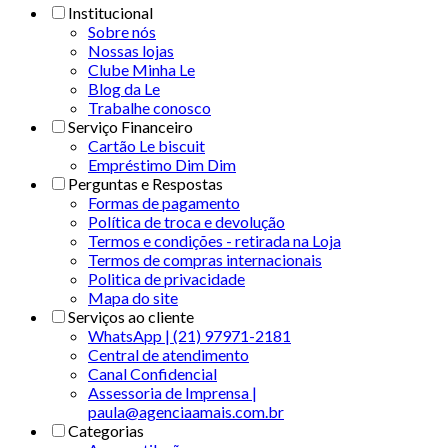
Institucional
Sobre nós
Nossas lojas
Clube Minha Le
Blog da Le
Trabalhe conosco
Serviço Financeiro
Cartão Le biscuit
Empréstimo Dim Dim
Perguntas e Respostas
Formas de pagamento
Política de troca e devolução
Termos e condições - retirada na Loja
Termos de compras internacionais
Politica de privacidade
Mapa do site
Serviços ao cliente
WhatsApp | (21) 97971-2181
Central de atendimento
Canal Confidencial
Assessoria de Imprensa |
paula@agenciaamais.com.br
Categorias