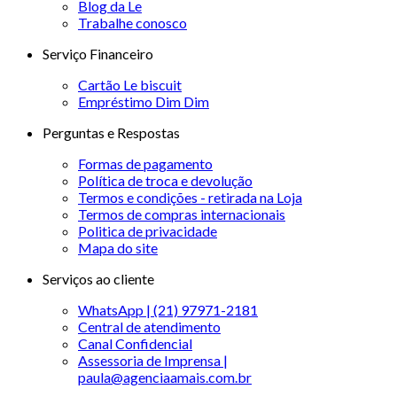
Blog da Le
Trabalhe conosco
Serviço Financeiro
Cartão Le biscuit
Empréstimo Dim Dim
Perguntas e Respostas
Formas de pagamento
Política de troca e devolução
Termos e condições - retirada na Loja
Termos de compras internacionais
Politica de privacidade
Mapa do site
Serviços ao cliente
WhatsApp | (21) 97971-2181
Central de atendimento
Canal Confidencial
Assessoria de Imprensa |
paula@agenciaamais.com.br