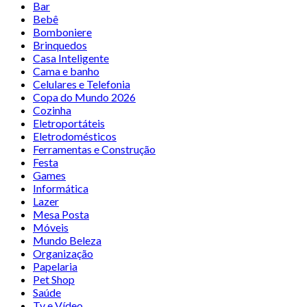
Bar
Bebê
Bomboniere
Brinquedos
Casa Inteligente
Cama e banho
Celulares e Telefonia
Copa do Mundo 2026
Cozinha
Eletroportáteis
Eletrodomésticos
Ferramentas e Construção
Festa
Games
Informática
Lazer
Mesa Posta
Móveis
Mundo Beleza
Organização
Papelaria
Pet Shop
Saúde
Tv e Vídeo