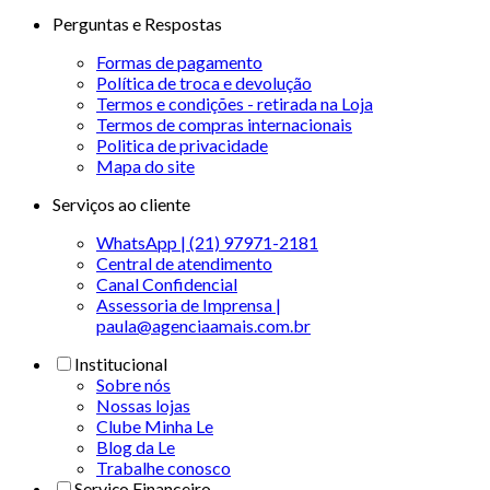
Perguntas e Respostas
Formas de pagamento
Política de troca e devolução
Termos e condições - retirada na Loja
Termos de compras internacionais
Politica de privacidade
Mapa do site
Serviços ao cliente
WhatsApp | (21) 97971-2181
Central de atendimento
Canal Confidencial
Assessoria de Imprensa |
paula@agenciaamais.com.br
Institucional
Sobre nós
Nossas lojas
Clube Minha Le
Blog da Le
Trabalhe conosco
Serviço Financeiro