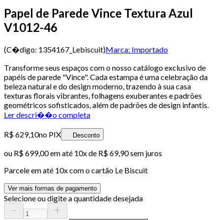
Papel de Parede Vince Textura Azul
V1012-46
(C�digo:
1354167_Lebiscuit
)
Marca:
Importado
Transforme seus espaços com o nosso catálogo exclusivo de
papéis de parede "Vince". Cada estampa é uma celebração da
beleza natural e do design moderno, trazendo à sua casa
texturas florais vibrantes, folhagens exuberantes e padrões
geométricos sofisticados, além de padrões de design infantis.
Ler descri��o completa
R$ 629,10
no PIX
Desconto
ou
R$ 699,00
em até
10x de R$ 69,90 sem juros
Parcele em até
10
x com o cartão
Le Biscuit
Ver mais formas de pagamento
Selecione ou digite a quantidade desejada