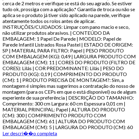
cerca de 2 metros e verifique se está do seu agrado. Se estiver
tudo ok, prossiga com a aplicação.* Garantia de troca ou não se
aplica se o produto já tiver sido aplicado na parede, verifique
atentamente todos os rolos antes de aplicar.
INSTRUÇÕES/CUIDADOS: Limpar com pano macio e seco,
não utilizar produtos abrasivos. | CONTEÚDO DA
EMBALAGEM: 1 Papel De Parede | MODELO: Papel de
Parede Infantil Listrados Rosa Pastel | ESTADO DE ORIGEM:
SP | MATERIAL PARA FILTRO: Papel | PESO PRODUTO
COM EMBALAGEM (KG): 0,49 | LARGURA PRODUTO COM
EMBALAGEM (CM): 11 | CORES DO PRODUTO (FILTRO DE
CORES): Lilás | COR PREDOMINANTE: Lilás | PESO DO
PRODUTO (KG): 0,19 | COMPRIMENTO DO PRODUTO
(CM): 1 | PRODUTO PRECISA DE MONTAGEM?: Sim, a
montagem é simples mas sugerimos a contratação do nosso de
montagem (para os CEPs em que o está disponível) ou de algum
experiente de sua preferência | DESCRIÇÃO DO TAMANHO:
Comprimento: 300 cm Largura: 60 cm Espessura 0,01 cm |
MATERIAL PRINCIPAL: Papel | ALTURA DO PRODUTO
(CM): 300 | COMPRIMENTO PRODUTO COM
EMBALAGEM (CM): 61 | ALTURA DO PRODUTO COM
EMBALAGEM (CM): 5 | LARGURA DO PRODUTO (CM): 60
Ler descri��o completa