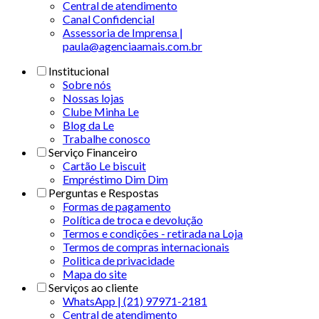
Central de atendimento
Canal Confidencial
Assessoria de Imprensa |
paula@agenciaamais.com.br
Institucional
Sobre nós
Nossas lojas
Clube Minha Le
Blog da Le
Trabalhe conosco
Serviço Financeiro
Cartão Le biscuit
Empréstimo Dim Dim
Perguntas e Respostas
Formas de pagamento
Política de troca e devolução
Termos e condições - retirada na Loja
Termos de compras internacionais
Politica de privacidade
Mapa do site
Serviços ao cliente
WhatsApp | (21) 97971-2181
Central de atendimento