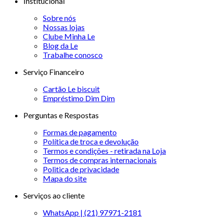
Institucional
Sobre nós
Nossas lojas
Clube Minha Le
Blog da Le
Trabalhe conosco
Serviço Financeiro
Cartão Le biscuit
Empréstimo Dim Dim
Perguntas e Respostas
Formas de pagamento
Política de troca e devolução
Termos e condições - retirada na Loja
Termos de compras internacionais
Politica de privacidade
Mapa do site
Serviços ao cliente
WhatsApp | (21) 97971-2181