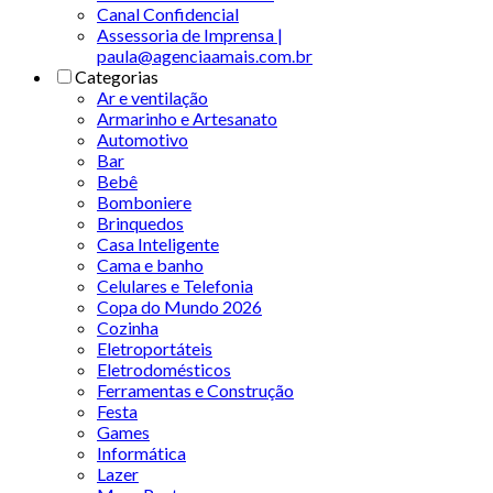
Canal Confidencial
Assessoria de Imprensa |
paula@agenciaamais.com.br
Categorias
Ar e ventilação
Armarinho e Artesanato
Automotivo
Bar
Bebê
Bomboniere
Brinquedos
Casa Inteligente
Cama e banho
Celulares e Telefonia
Copa do Mundo 2026
Cozinha
Eletroportáteis
Eletrodomésticos
Ferramentas e Construção
Festa
Games
Informática
Lazer