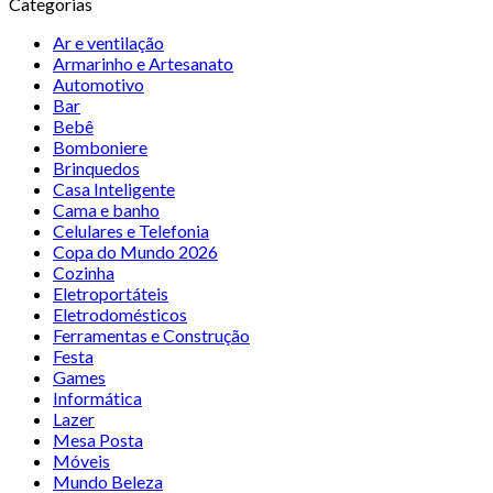
Categorias
Ar e ventilação
Armarinho e Artesanato
Automotivo
Bar
Bebê
Bomboniere
Brinquedos
Casa Inteligente
Cama e banho
Celulares e Telefonia
Copa do Mundo 2026
Cozinha
Eletroportáteis
Eletrodomésticos
Ferramentas e Construção
Festa
Games
Informática
Lazer
Mesa Posta
Móveis
Mundo Beleza