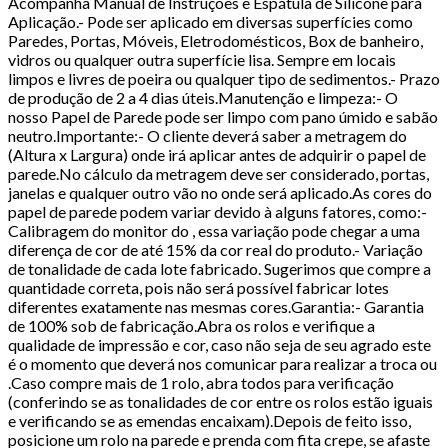
Acompanha Manual de Instruções e Espátula de Silicone para
Aplicação.- Pode ser aplicado em diversas superfícies como
Paredes, Portas, Móveis, Eletrodomésticos, Box de banheiro,
vidros ou qualquer outra superfície lisa. Sempre em locais
limpos e livres de poeira ou qualquer tipo de sedimentos.- Prazo
de produção de 2 a 4 dias úteis.Manutenção e limpeza:- O
nosso Papel de Parede pode ser limpo com pano úmido e sabão
neutro.Importante:- O cliente deverá saber a metragem do
(Altura x Largura) onde irá aplicar antes de adquirir o papel de
parede.No cálculo da metragem deve ser considerado, portas,
janelas e qualquer outro vão no onde será aplicado.As cores do
papel de parede podem variar devido à alguns fatores, como:-
Calibragem do monitor do , essa variação pode chegar a uma
diferença de cor de até 15% da cor real do produto.- Variação
de tonalidade de cada lote fabricado. Sugerimos que compre a
quantidade correta, pois não será possível fabricar lotes
diferentes exatamente nas mesmas cores.Garantia:- Garantia
de 100% sob de fabricação.Abra os rolos e verifique a
qualidade de impressão e cor, caso não seja de seu agrado este
é o momento que deverá nos comunicar para realizar a troca ou
.Caso compre mais de 1 rolo, abra todos para verificação
(conferindo se as tonalidades de cor entre os rolos estão iguais
e verificando se as emendas encaixam).Depois de feito isso,
posicione um rolo na parede e prenda com fita crepe, se afaste