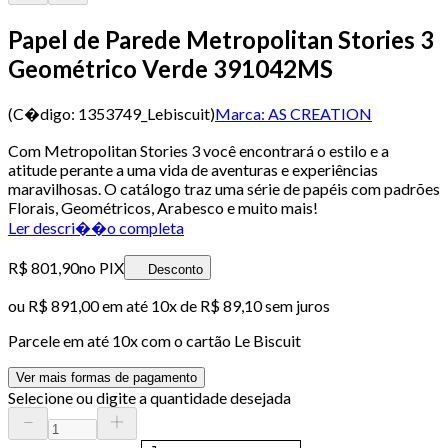
Papel de Parede Metropolitan Stories 3
Geométrico Verde 391042MS
(C�digo:
1353749_Lebiscuit
)
Marca:
AS CREATION
Com Metropolitan Stories 3 você encontrará o estilo e a
atitude perante a uma vida de aventuras e experiências
maravilhosas. O catálogo traz uma série de papéis com padrões
Florais, Geométricos, Arabesco e muito mais!
Ler descri��o completa
R$ 801,90
no PIX
Desconto
ou
R$ 891,00
em até
10x de R$ 89,10 sem juros
Parcele em até
10
x com o cartão
Le Biscuit
Ver mais formas de pagamento
Selecione ou digite a quantidade desejada