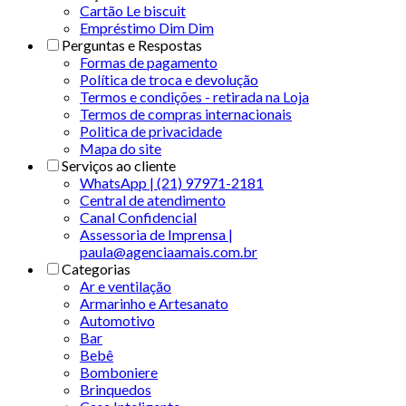
Cartão Le biscuit
Empréstimo Dim Dim
Perguntas e Respostas
Formas de pagamento
Política de troca e devolução
Termos e condições - retirada na Loja
Termos de compras internacionais
Politica de privacidade
Mapa do site
Serviços ao cliente
WhatsApp | (21) 97971-2181
Central de atendimento
Canal Confidencial
Assessoria de Imprensa |
paula@agenciaamais.com.br
Categorias
Ar e ventilação
Armarinho e Artesanato
Automotivo
Bar
Bebê
Bomboniere
Brinquedos