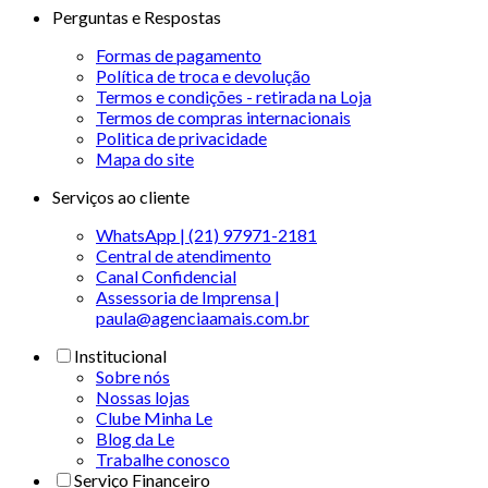
Perguntas e Respostas
Formas de pagamento
Política de troca e devolução
Termos e condições - retirada na Loja
Termos de compras internacionais
Politica de privacidade
Mapa do site
Serviços ao cliente
WhatsApp | (21) 97971-2181
Central de atendimento
Canal Confidencial
Assessoria de Imprensa |
paula@agenciaamais.com.br
Institucional
Sobre nós
Nossas lojas
Clube Minha Le
Blog da Le
Trabalhe conosco
Serviço Financeiro