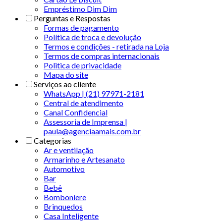
Empréstimo Dim Dim
Perguntas e Respostas
Formas de pagamento
Política de troca e devolução
Termos e condições - retirada na Loja
Termos de compras internacionais
Politica de privacidade
Mapa do site
Serviços ao cliente
WhatsApp | (21) 97971-2181
Central de atendimento
Canal Confidencial
Assessoria de Imprensa |
paula@agenciaamais.com.br
Categorias
Ar e ventilação
Armarinho e Artesanato
Automotivo
Bar
Bebê
Bomboniere
Brinquedos
Casa Inteligente