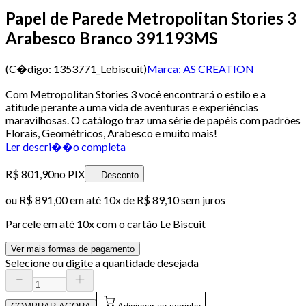
Papel de Parede Metropolitan Stories 3
Arabesco Branco 391193MS
(C�digo:
1353771_Lebiscuit
)
Marca:
AS CREATION
Com Metropolitan Stories 3 você encontrará o estilo e a
atitude perante a uma vida de aventuras e experiências
maravilhosas. O catálogo traz uma série de papéis com padrões
Florais, Geométricos, Arabesco e muito mais!
Ler descri��o completa
R$ 801,90
no PIX
Desconto
ou
R$ 891,00
em até
10x de R$ 89,10 sem juros
Parcele em até
10
x com o cartão
Le Biscuit
Ver mais formas de pagamento
Selecione ou digite a quantidade desejada