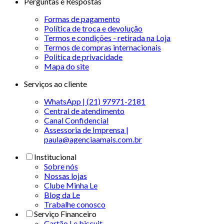
Perguntas e Respostas
Formas de pagamento
Política de troca e devolução
Termos e condições - retirada na Loja
Termos de compras internacionais
Politica de privacidade
Mapa do site
Serviços ao cliente
WhatsApp | (21) 97971-2181
Central de atendimento
Canal Confidencial
Assessoria de Imprensa |
paula@agenciaamais.com.br
Institucional
Sobre nós
Nossas lojas
Clube Minha Le
Blog da Le
Trabalhe conosco
Serviço Financeiro
Cartão Le biscuit