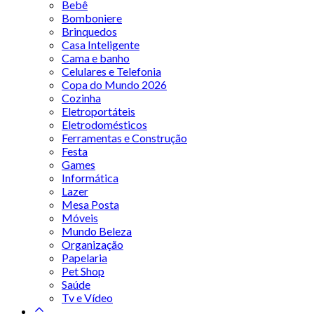
Bebê
Bomboniere
Brinquedos
Casa Inteligente
Cama e banho
Celulares e Telefonia
Copa do Mundo 2026
Cozinha
Eletroportáteis
Eletrodomésticos
Ferramentas e Construção
Festa
Games
Informática
Lazer
Mesa Posta
Móveis
Mundo Beleza
Organização
Papelaria
Pet Shop
Saúde
Tv e Vídeo