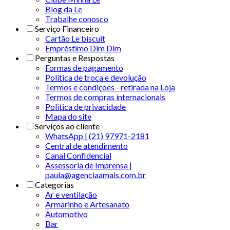
Blog da Le
Trabalhe conosco
Serviço Financeiro
Cartão Le biscuit
Empréstimo Dim Dim
Perguntas e Respostas
Formas de pagamento
Política de troca e devolução
Termos e condições - retirada na Loja
Termos de compras internacionais
Politica de privacidade
Mapa do site
Serviços ao cliente
WhatsApp | (21) 97971-2181
Central de atendimento
Canal Confidencial
Assessoria de Imprensa |
paula@agenciaamais.com.br
Categorias
Ar e ventilação
Armarinho e Artesanato
Automotivo
Bar