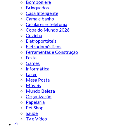
Bomboniere
Brinquedos
Casa Inteligente
Cama e banho
Celulares e Telefonia
Copa do Mundo 2026
Cozinha
Eletroportáteis
Eletrodomésticos
Ferramentas e Construção
Festa
Games
Informática
Lazer
Mesa Posta
Móveis
Mundo Beleza
Organização
Papelaria
Pet Shop
Saúde
Tv e Vídeo