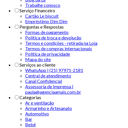
Trabalhe conosco
Serviço Financeiro
Cartão Le biscuit
Empréstimo Dim Dim
Perguntas e Respostas
Formas de pagamento
Política de troca e devolução
Termos e condições - retirada na Loja
Termos de compras internacionais
Politica de privacidade
Mapa do site
Serviços ao cliente
WhatsApp | (21) 97971-2181
Central de atendimento
Canal Confidencial
Assessoria de Imprensa |
paula@agenciaamais.com.br
Categorias
Ar e ventilação
Armarinho e Artesanato
Automotivo
Bar
Bebê