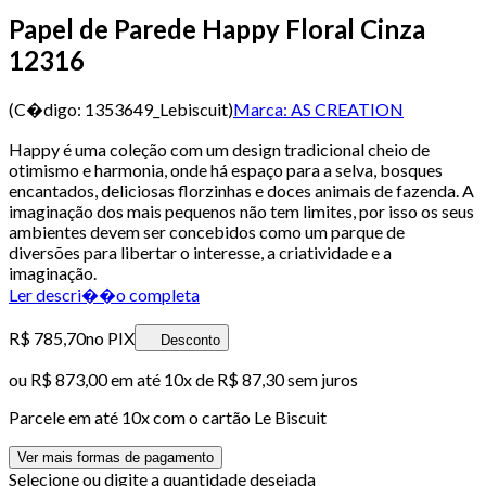
Papel de Parede Happy Floral Cinza
12316
(C�digo:
1353649_Lebiscuit
)
Marca:
AS CREATION
Happy é uma coleção com um design tradicional cheio de
otimismo e harmonia, onde há espaço para a selva, bosques
encantados, deliciosas florzinhas e doces animais de fazenda. A
imaginação dos mais pequenos não tem limites, por isso os seus
ambientes devem ser concebidos como um parque de
diversões para libertar o interesse, a criatividade e a
imaginação.
Ler descri��o completa
R$ 785,70
no PIX
Desconto
ou
R$ 873,00
em até
10x de R$ 87,30 sem juros
Parcele em até
10
x com o cartão
Le Biscuit
Ver mais formas de pagamento
Selecione ou digite a quantidade desejada