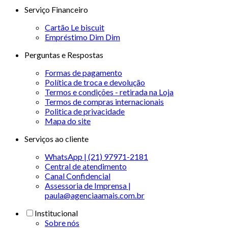
Serviço Financeiro
Cartão Le biscuit
Empréstimo Dim Dim
Perguntas e Respostas
Formas de pagamento
Política de troca e devolução
Termos e condições - retirada na Loja
Termos de compras internacionais
Politica de privacidade
Mapa do site
Serviços ao cliente
WhatsApp | (21) 97971-2181
Central de atendimento
Canal Confidencial
Assessoria de Imprensa |
paula@agenciaamais.com.br
Institucional
Sobre nós