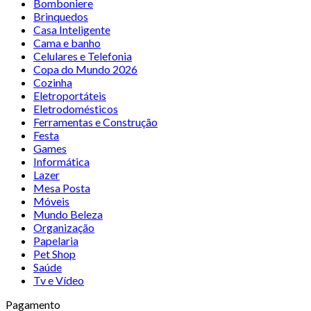
Bomboniere
Brinquedos
Casa Inteligente
Cama e banho
Celulares e Telefonia
Copa do Mundo 2026
Cozinha
Eletroportáteis
Eletrodomésticos
Ferramentas e Construção
Festa
Games
Informática
Lazer
Mesa Posta
Móveis
Mundo Beleza
Organização
Papelaria
Pet Shop
Saúde
Tv e Vídeo
Pagamento