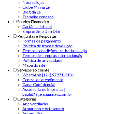
Nossas lojas
Clube Minha Le
Blog da Le
Trabalhe conosco
Serviço Financeiro
Cartão Le biscuit
Empréstimo Dim Dim
Perguntas e Respostas
Formas de pagamento
Política de troca e devolução
Termos e condições - retirada na Loja
Termos de compras internacionais
Politica de privacidade
Mapa do site
Serviços ao cliente
WhatsApp | (21) 97971-2181
Central de atendimento
Canal Confidencial
Assessoria de Imprensa |
paula@agenciaamais.com.br
Categorias
Ar e ventilação
Armarinho e Artesanato
Automotivo