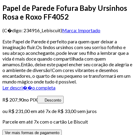
Papel de Parede Fofura Baby Ursinhos
Rosa e Roxo FF4052
(C�digo:
234916_Lebiscuit
)
Marca:
Importado
Este Papel de Parede é perfeito para quem quer deixar a
imaginação fluir.Os lindos ursinhos com seu sorriso fofinho e
seu abraço aconchegante, pode levar seu filho a lembrar que a
vida é mais doce quando compartilhada com quem
amamos.Então, deixe este papel encher seu coração de alegria e
o ambiente de diversão!Com cores vibrantes e desenhos
encantadores, o quarto de seu pequeno se transformará em um
mundo mágico onde tudo é possível.
Ler descri��o completa
R$ 207,90
no PIX
Desconto
ou
R$ 231,00
em até
7x de R$ 33,00 sem juros
Parcele em até
7
x com o cartão
Le Biscuit
Ver mais formas de pagamento