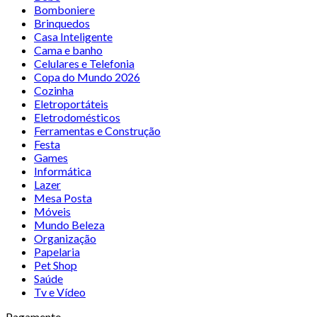
Bomboniere
Brinquedos
Casa Inteligente
Cama e banho
Celulares e Telefonia
Copa do Mundo 2026
Cozinha
Eletroportáteis
Eletrodomésticos
Ferramentas e Construção
Festa
Games
Informática
Lazer
Mesa Posta
Móveis
Mundo Beleza
Organização
Papelaria
Pet Shop
Saúde
Tv e Vídeo
Pagamento