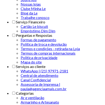
Nossas lojas
Clube Minha Le
Blog da Le
Trabalhe conosco
Serviço Financeiro
Cartão Le biscuit
Empréstimo Dim Dim
Perguntas e Respostas
Formas de pagamento
Política de troca e devolução
Termos e condições - retirada na Loja
Termos de compras internacionais
Politica de privacidade
Mapa do site
Serviços ao cliente
WhatsApp | (21) 97971-2181
Central de atendimento
Canal Confidencial
Assessoria de Imprensa |
paula@agenciaamais.com.br
Categorias
Ar e ventilação
Armarinho e Artesanato