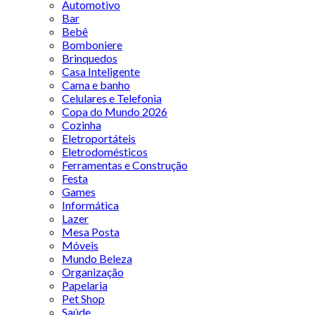
Automotivo
Bar
Bebê
Bomboniere
Brinquedos
Casa Inteligente
Cama e banho
Celulares e Telefonia
Copa do Mundo 2026
Cozinha
Eletroportáteis
Eletrodomésticos
Ferramentas e Construção
Festa
Games
Informática
Lazer
Mesa Posta
Móveis
Mundo Beleza
Organização
Papelaria
Pet Shop
Saúde