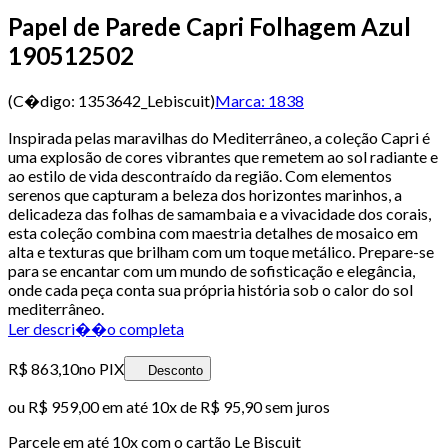
Papel de Parede Capri Folhagem Azul
190512502
(C�digo:
1353642_Lebiscuit
)
Marca:
1838
Inspirada pelas maravilhas do Mediterrâneo, a coleção Capri é
uma explosão de cores vibrantes que remetem ao sol radiante e
ao estilo de vida descontraído da região. Com elementos
serenos que capturam a beleza dos horizontes marinhos, a
delicadeza das folhas de samambaia e a vivacidade dos corais,
esta coleção combina com maestria detalhes de mosaico em
alta e texturas que brilham com um toque metálico. Prepare-se
para se encantar com um mundo de sofisticação e elegância,
onde cada peça conta sua própria história sob o calor do sol
mediterrâneo.
Ler descri��o completa
R$ 863,10
no PIX
Desconto
ou
R$ 959,00
em até
10x de R$ 95,90 sem juros
Parcele em até
10
x com o cartão
Le Biscuit