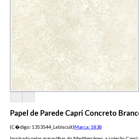
Papel de Parede Capri Concreto Bran
(C�digo:
1353544_Lebiscuit
)
Marca:
1838
Inspirada pelas maravilhas do Mediterrâneo, a coleção Capri