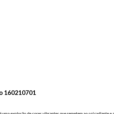
co 160210701
 é uma explosão de cores vibrantes que remetem ao sol radiante e 