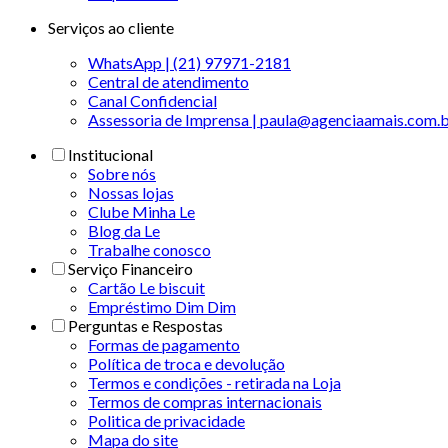
Serviços ao cliente
WhatsApp | (21) 97971-2181
Central de atendimento
Canal Confidencial
Assessoria de Imprensa | paula@agenciaamais.com.
Institucional
Sobre nós
Nossas lojas
Clube Minha Le
Blog da Le
Trabalhe conosco
Serviço Financeiro
Cartão Le biscuit
Empréstimo Dim Dim
Perguntas e Respostas
Formas de pagamento
Política de troca e devolução
Termos e condições - retirada na Loja
Termos de compras internacionais
Politica de privacidade
Mapa do site