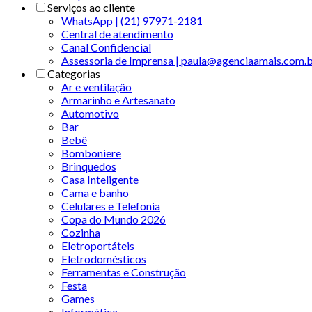
Serviços ao cliente
WhatsApp | (21) 97971-2181
Central de atendimento
Canal Confidencial
Assessoria de Imprensa | paula@agenciaamais.com.
Categorias
Ar e ventilação
Armarinho e Artesanato
Automotivo
Bar
Bebê
Bomboniere
Brinquedos
Casa Inteligente
Cama e banho
Celulares e Telefonia
Copa do Mundo 2026
Cozinha
Eletroportáteis
Eletrodomésticos
Ferramentas e Construção
Festa
Games
Informática