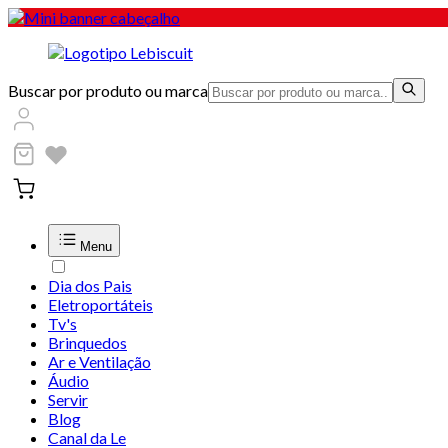
Buscar por produto ou marca
Menu
Dia dos Pais
Eletroportáteis
Tv's
Brinquedos
Ar e Ventilação
Áudio
Servir
Blog
Canal da Le