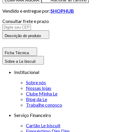
COMPRAR AGORA
Adicionar ao carrinho
Vendido e entregue por:
SHOPHUB
Consultar frete e prazo
Descrição do produto
Ficha Técnica
Sobre a Le biscuit
Institucional
Sobre nós
Nossas lojas
Clube Minha Le
Blog da Le
Trabalhe conosco
Serviço Financeiro
Cartão Le biscuit
Empréstimo Dim Dim