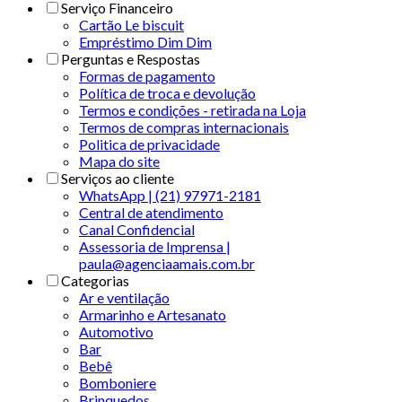
Serviço Financeiro
Cartão Le biscuit
Empréstimo Dim Dim
Perguntas e Respostas
Formas de pagamento
Política de troca e devolução
Termos e condições - retirada na Loja
Termos de compras internacionais
Politica de privacidade
Mapa do site
Serviços ao cliente
WhatsApp | (21) 97971-2181
Central de atendimento
Canal Confidencial
Assessoria de Imprensa |
paula@agenciaamais.com.br
Categorias
Ar e ventilação
Armarinho e Artesanato
Automotivo
Bar
Bebê
Bomboniere
Brinquedos