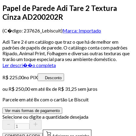
Papel de Parede Adi Tare 2 Textura
Cinza AD200202R
(C�digo:
237626_Lebiscuit
)
Marca:
Importado
Adi Tare 2 é um catálogo que traz o que há de melhor em
padrões de papéis de parede. O catálogo conta com padrões
Ripado, Animal Print, Folhagem e diversas outras texturas que
trarão um toque especial para seu ambiente doméstico.
Ler descri��o completa
R$ 225,00
no PIX
Desconto
ou
R$ 250,00
em até
8x de R$ 31,25 sem juros
Parcele em até
8
x com o cartão
Le Biscuit
Ver mais formas de pagamento
Selecione ou digite a quantidade desejada