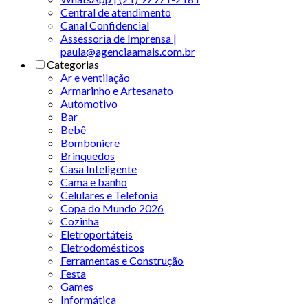
Central de atendimento
Canal Confidencial
Assessoria de Imprensa |
paula@agenciaamais.com.br
Categorias
Ar e ventilação
Armarinho e Artesanato
Automotivo
Bar
Bebê
Bomboniere
Brinquedos
Casa Inteligente
Cama e banho
Celulares e Telefonia
Copa do Mundo 2026
Cozinha
Eletroportáteis
Eletrodomésticos
Ferramentas e Construção
Festa
Games
Informática