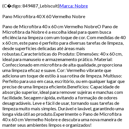
(C�digo:
849487_Lebiscuit
)
Marca:
Nobre
Pano Microfibra 40 X 60 Vermelho Nobre
Pano de Microfibra 40 x 60 cm Vermelho NobreO Pano de
Microfibra da Nobre é a escolha ideal para quem busca
eficiência na limpeza com um toque de cor. Com medidas de 40
x 60 cm, este pano é perfeito para diversas tarefas de limpeza,
desde superfícies delicadas até áreas mais
robustas.Características do Produto: Dimensões: 40 x 60 cm,
ideal para manuseio e armazenamento prático. Material:
Confeccionado em microfibra de alta qualidade, proporciona
uma limpeza eficaz e suave. Cor: Vermelho vibrante que
adiciona um toque de estilo à sua rotina de limpeza. Multiuso:
Perfeito para uso em casa, escritório, ou em qualquer lugar que
precise de uma limpeza eficiente.Benefícios: Capacidade de
absorção superior, ideal para remover sujeiras e manchas com
facilidade. Secagem rápida, evitando a formação de odores
desagradáveis. Leve e fácil de usar, tornando suas tarefas de
limpeza muito mais simples. Durável e lavável, garantindo uma
longa vida útil ao produto.Experimente o Pano de Microfibra
40 x 60 cm Vermelho Nobre e descubra uma nova maneira de
manter seus ambientes limpos e organizados!