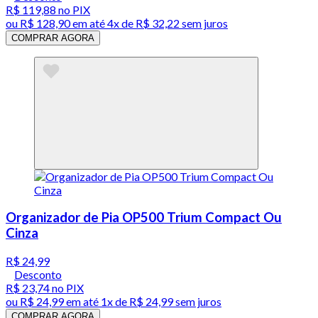
R$ 119,88
no PIX
ou
R$ 128,90
em até
4x de R$ 32,22 sem juros
COMPRAR AGORA
Organizador de Pia OP500 Trium Compact Ou
Cinza
R$ 24,99
Desconto
R$ 23,74
no PIX
ou
R$ 24,99
em até 1x de
R$ 24,99
sem juros
COMPRAR AGORA