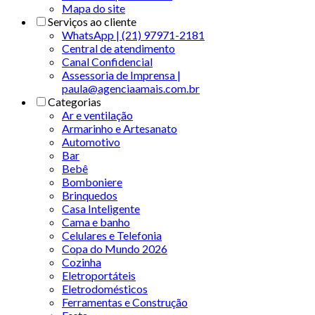
Mapa do site
Serviços ao cliente
WhatsApp | (21) 97971-2181
Central de atendimento
Canal Confidencial
Assessoria de Imprensa |
paula@agenciaamais.com.br
Categorias
Ar e ventilação
Armarinho e Artesanato
Automotivo
Bar
Bebê
Bomboniere
Brinquedos
Casa Inteligente
Cama e banho
Celulares e Telefonia
Copa do Mundo 2026
Cozinha
Eletroportáteis
Eletrodomésticos
Ferramentas e Construção