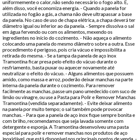
uniformemente o calor, não sendo necessário o fogo alto. E,
além disso, você economiza energia. - Quando a panela for
utilizada no fogão a gás, a chama não deve ultrapassar a base
da panela. No caso de uso de chapa elétrica, a chapa deverá ter
diâmetro igual ou inferior ao da panela. - Sempre dissolva o sal
em água fervendo ou com os alimentos, mexendo os
ingredientes no início do cozimento. - Não aqueça o alimento
colocando uma panela do mesmo diâmetro sobre a outra. Esse
procedimento é perigoso, pois cria vácuo e impossibilita a
retirada do mesma. - Se a tampa da panela de aço inox
Tramontina ficar presa pelo efeito do vácuo durante o
resfriamento, basta puxar ou aquecer novamente até
neutralizar o efeito do vácuo. - Alguns alimentos que possuem
amido, como massa e arroz, poderão deixar manchas na parte
interna da panela durante o cozimento. Para remover
facilmente as manchas, passe um pano umedecido com suco de
limão ou vinagre, ou use a Pasta para Polir e Remover Manchas
Tramontina (vendida separadamente). - Evite deixar alimento
na panela por muito tempo; o sal também pode provocar
manchas. - Para que a panela de aço inox fique sempre bonita e
com brilho, recomendamos que seja lavada somente com
detergente e esponja. A Tramontina desenvolveu uma pasta
especial para polir e remover manchas nos produtos de aço
inoxidável, que está disponível nos principais pontos de venda. -