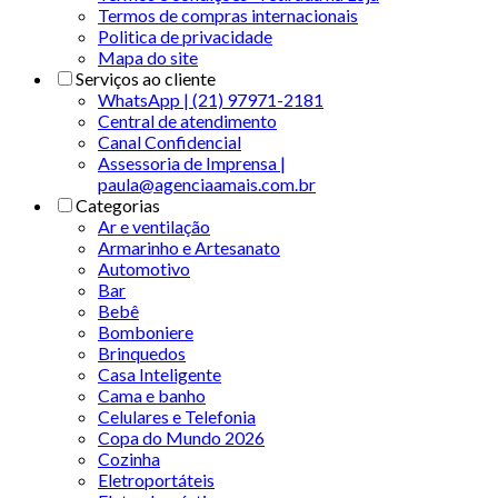
Termos de compras internacionais
Politica de privacidade
Mapa do site
Serviços ao cliente
WhatsApp | (21) 97971-2181
Central de atendimento
Canal Confidencial
Assessoria de Imprensa |
paula@agenciaamais.com.br
Categorias
Ar e ventilação
Armarinho e Artesanato
Automotivo
Bar
Bebê
Bomboniere
Brinquedos
Casa Inteligente
Cama e banho
Celulares e Telefonia
Copa do Mundo 2026
Cozinha
Eletroportáteis