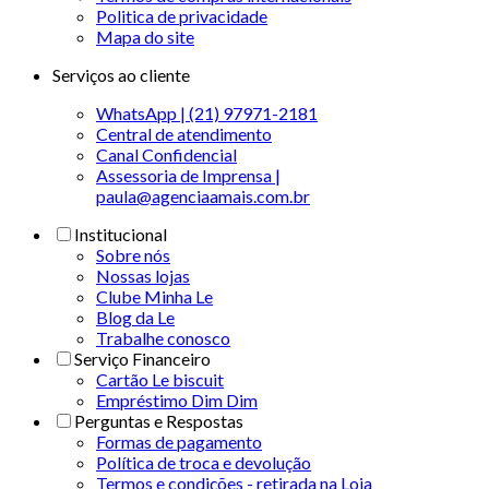
Politica de privacidade
Mapa do site
Serviços ao cliente
WhatsApp | (21) 97971-2181
Central de atendimento
Canal Confidencial
Assessoria de Imprensa |
paula@agenciaamais.com.br
Institucional
Sobre nós
Nossas lojas
Clube Minha Le
Blog da Le
Trabalhe conosco
Serviço Financeiro
Cartão Le biscuit
Empréstimo Dim Dim
Perguntas e Respostas
Formas de pagamento
Política de troca e devolução
Termos e condições - retirada na Loja