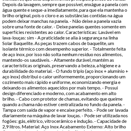
Depois da lavagem, sempre que possível, enxágue a panela com
água quente e seque-a imediatamente, para que ela mantenha o
brilho original, pois o cloro e as substâncias contidas na água
podem deixar manchas na panela. - Não deixe a panela vazia
sobre uma fonte de calor. - Deixe panelas quentes somente em
superfícies resistentes ao calor. Características: Lavável em
lava-louças: sim - A praticidade se alia à segurança na linha
Solar Baquelite. As peças trazem cabos de baquelite, um
isolante térmico com desempenho superior. - Totalmente feita
de aço inox, por isso não solta nenhum resíduo nos alimentos,
mantendo-os saudáveis. - Altamente durável, mantém as
características originais, preservando a beleza, a higiene e a
durabilidade do material. - O fundo triplo (aço inox + alumínio +
aço inox) distribui o calor uniformemente, proporcionando um
cozimento mais rápido e uniforme, economizando energia e
deixando os alimentos aquecidos por mais tempo. - Possui
design diferenciado e moderno, com acabamento em alto
brilho. - Cabo com protetor de chamas, evitando que queime
quando a chama não estiver centralizada no fundo da panela. -
Tampa com saída de vapor e encaixe perfeito. - Pode ser lavada
diariamente na máquina de lavar louças. - Pode ser utilizada nos
fogões: gás, elétrico, vitrocerâmico e indução. - Capacidade de
2,9 litros. Material: Aço Inox Acabamento Externo: Alto brilho