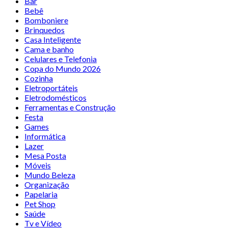
Bar
Bebê
Bomboniere
Brinquedos
Casa Inteligente
Cama e banho
Celulares e Telefonia
Copa do Mundo 2026
Cozinha
Eletroportáteis
Eletrodomésticos
Ferramentas e Construção
Festa
Games
Informática
Lazer
Mesa Posta
Móveis
Mundo Beleza
Organização
Papelaria
Pet Shop
Saúde
Tv e Vídeo