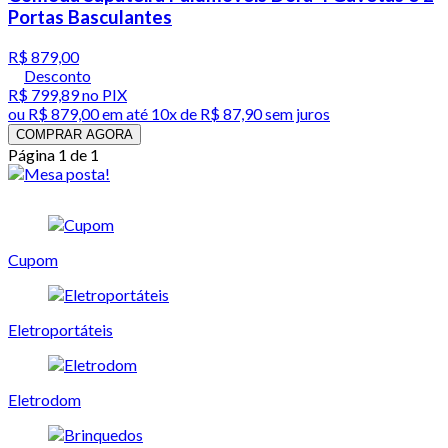
Portas Basculantes
R$ 879,00
Desconto
R$ 799,89
no PIX
ou
R$ 879,00
em até
10x de R$ 87,90 sem juros
COMPRAR AGORA
Página 1 de 1
Cupom
Eletroportáteis
Eletrodom