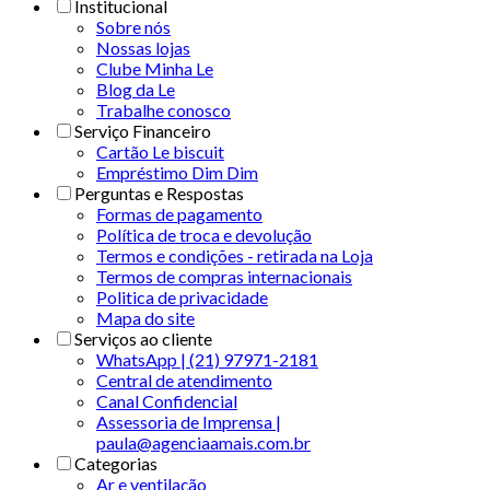
Institucional
Sobre nós
Nossas lojas
Clube Minha Le
Blog da Le
Trabalhe conosco
Serviço Financeiro
Cartão Le biscuit
Empréstimo Dim Dim
Perguntas e Respostas
Formas de pagamento
Política de troca e devolução
Termos e condições - retirada na Loja
Termos de compras internacionais
Politica de privacidade
Mapa do site
Serviços ao cliente
WhatsApp | (21) 97971-2181
Central de atendimento
Canal Confidencial
Assessoria de Imprensa |
paula@agenciaamais.com.br
Categorias
Ar e ventilação