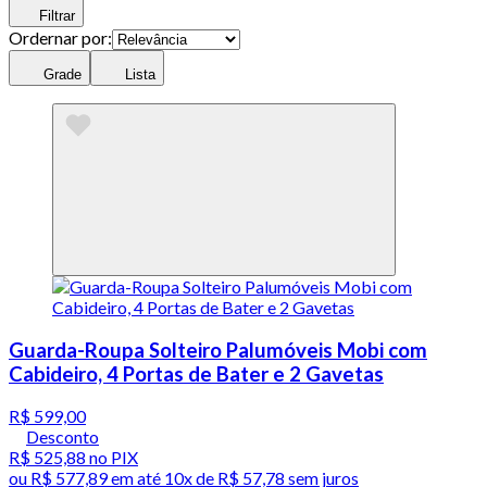
Filtrar
Ordernar por:
Grade
Lista
Guarda-Roupa Solteiro Palumóveis Mobi com
Cabideiro, 4 Portas de Bater e 2 Gavetas
R$ 599,00
Desconto
R$ 525,88
no PIX
ou
R$ 577,89
em até
10x de R$ 57,78 sem juros