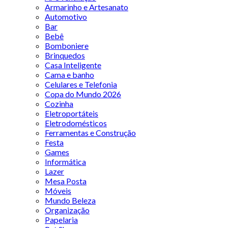
Armarinho e Artesanato
Automotivo
Bar
Bebê
Bomboniere
Brinquedos
Casa Inteligente
Cama e banho
Celulares e Telefonia
Copa do Mundo 2026
Cozinha
Eletroportáteis
Eletrodomésticos
Ferramentas e Construção
Festa
Games
Informática
Lazer
Mesa Posta
Móveis
Mundo Beleza
Organização
Papelaria