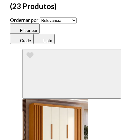
(
23 Produtos
)
Ordernar por:
Filtrar por
Grade
Lista