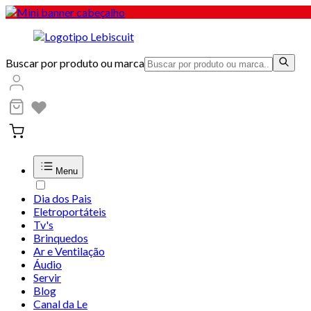
Buscar por produto ou marca
Menu
Dia dos Pais
Eletroportáteis
Tv's
Brinquedos
Ar e Ventilação
Áudio
Servir
Blog
Canal da Le