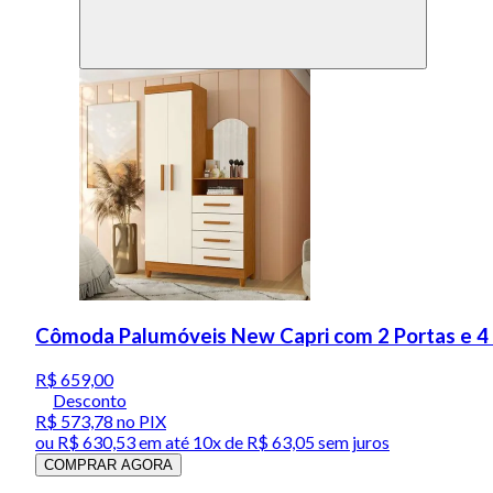
Cômoda Palumóveis New Capri com 2 Portas e 4
R$ 659,00
Desconto
R$ 573,78
no PIX
ou
R$ 630,53
em até
10x de R$ 63,05 sem juros
COMPRAR AGORA