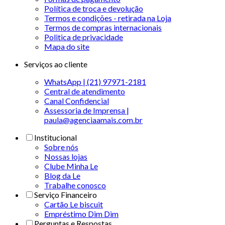
Política de troca e devolução
Termos e condições - retirada na Loja
Termos de compras internacionais
Politica de privacidade
Mapa do site
Serviços ao cliente
WhatsApp | (21) 97971-2181
Central de atendimento
Canal Confidencial
Assessoria de Imprensa |
paula@agenciaamais.com.br
Institucional
Sobre nós
Nossas lojas
Clube Minha Le
Blog da Le
Trabalhe conosco
Serviço Financeiro
Cartão Le biscuit
Empréstimo Dim Dim
Perguntas e Respostas