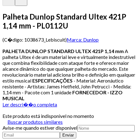
Palheta Dunlop Standard Ultex 421P
1,14 mm - PL0112U
(C�digo:
1038673_Lebiscuit
)
Marca:
Dunlop
PALHETA DUNLOP STANDARD ULTEX 421P 1,14 mm
A
palheta Ultex é de um material leve e virtualmente indestrutível
que combina flexibilidade com ataque forte e oferece maior
alcance dinâmico do que qualquer palheta do mercado. Este
revolucionário material adiciona brilho e definição em qualquer
estilo musical
ESPECIFICAÇÕES
- Material: Aeronáutico
resistente - Artistas: James Hetfield, John Petrucci - Medida:
1,14 mm - Pacote com 1 unidade
FORNECEDOR - IZZO
MUSICAL
Ler descri��o completa
Este produto está indisponivel no momento
Buscar produtos similares
Avise-me quando estiver disponivel
Enviar