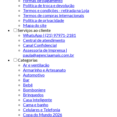
Formas de pagamento
Política de troca e devolução
Termos e condições - retirada na Loja
Termos de compras internacionais
Politica de privacidade
Mapa do site
Serviços ao cliente
WhatsApp | (21) 97971-2181
Central de atendimento
Canal Confidencial
Assessoria de Imprensa |
paula@agenciaamais.com.br
Categorias
Ar e ventilação
Armarinho e Artesanato
Automotivo
Bar
Bebê
Bomboniere
Brinquedos
Casa Inteligente
Cama e banho
Celulares e Telefonia
Copa do Mundo 2026