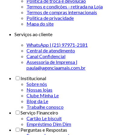
Política de troca e devolução
Termos e condições - retirada na Loja
Termos de compras internacionais
Politica de privacidade
Mapa do site
Serviços ao cliente
WhatsApp | (21) 97971-2181
Central de atendimento
Canal Confidencial
Assessoria de Imprensa |
paula@agenciaamais.com.br
Institucional
Sobre nós
Nossas lojas
Clube Minha Le
Blog da Le
Trabalhe conosco
Serviço Financeiro
Cartão Le biscuit
Empréstimo Dim Dim
Perguntas e Respostas