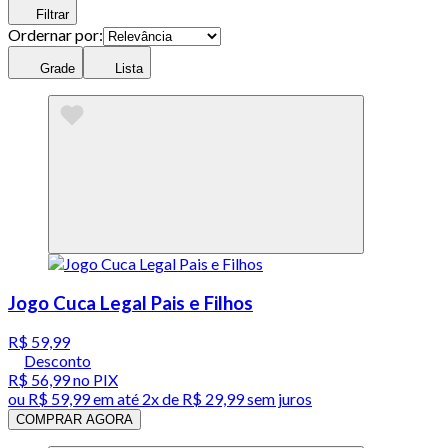
Filtrar
Ordernar por:
Grade
Lista
Jogo Cuca Legal Pais e Filhos
R$ 59,99
Desconto
R$ 56,99
no PIX
ou
R$ 59,99
em até
2x de R$ 29,99 sem juros
COMPRAR AGORA