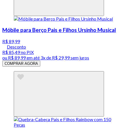
Móbile para Berço Pais e Filhos Ursinho Musical
R$ 89,99
Desconto
R$ 85,49
no PIX
ou
R$ 89,99
em até
3x de R$ 29,99 sem juros
COMPRAR AGORA