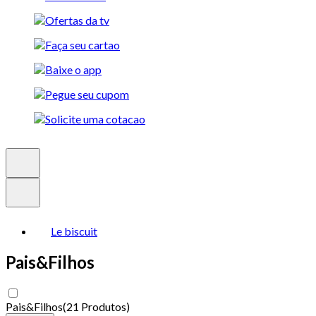
Le biscuit
Pais&Filhos
Pais&Filhos
(
21 Produtos
)