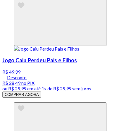
Jogo Caiu Perdeu Pais e Filhos
R$ 49,99
Desconto
R$ 28,49
no PIX
ou
R$ 29,99
em até 1x de
R$ 29,99
sem juros
COMPRAR AGORA