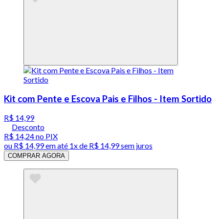
Kit com Pente e Escova Pais e Filhos - Item Sortido
R$ 14,99
Desconto
R$ 14,24
no PIX
ou
R$ 14,99
em até 1x de
R$ 14,99
sem juros
COMPRAR AGORA