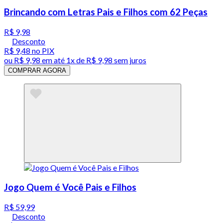
Brincando com Letras Pais e Filhos com 62 Peças
R$ 9,98
Desconto
R$ 9,48
no PIX
ou
R$ 9,98
em até 1x de
R$ 9,98
sem juros
COMPRAR AGORA
Jogo Quem é Você Pais e Filhos
R$ 59,99
Desconto