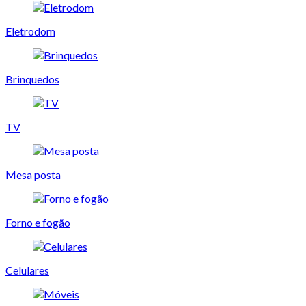
Eletrodom
Brinquedos
TV
Mesa posta
Forno e fogão
Celulares