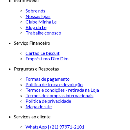
Institucional
Sobre nós
Nossas lojas
Clube Minha Le
Blog da Le
Trabalhe conosco
Serviço Financeiro
Cartão Le biscuit
Empréstimo Dim Dim
Perguntas e Respostas
Formas de pagamento
Política de troca e devolução
Termos e condições - retirada na Loja
Termos de compras internacionais
Politica de privacidade
Mapa do site
Serviços ao cliente
WhatsApp | (21) 97971-2181