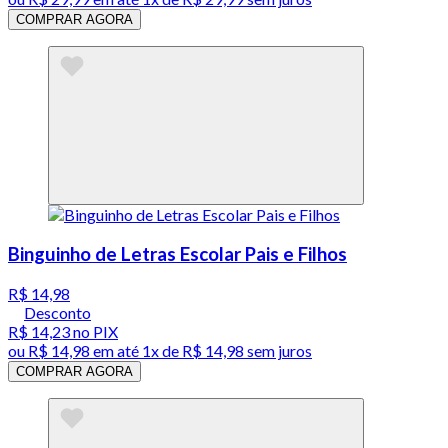
COMPRAR AGORA
Binguinho de Letras Escolar Pais e Filhos
R$ 14,98
Desconto
R$ 14,23
no PIX
ou
R$ 14,98
em até 1x de
R$ 14,98
sem juros
COMPRAR AGORA