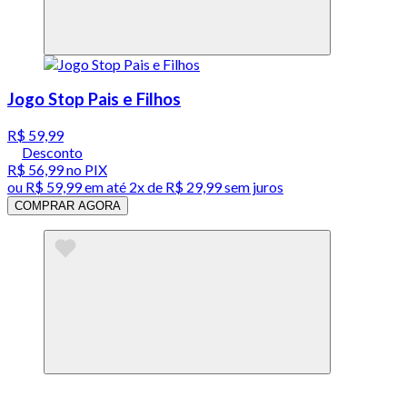
Jogo Stop Pais e Filhos
R$ 59,99
Desconto
R$ 56,99
no PIX
ou
R$ 59,99
em até
2x de R$ 29,99 sem juros
COMPRAR AGORA