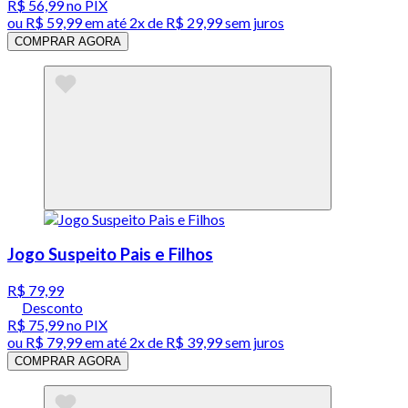
R$ 56,99
no PIX
ou
R$ 59,99
em até
2x de R$ 29,99 sem juros
COMPRAR AGORA
Jogo Suspeito Pais e Filhos
R$ 79,99
Desconto
R$ 75,99
no PIX
ou
R$ 79,99
em até
2x de R$ 39,99 sem juros
COMPRAR AGORA