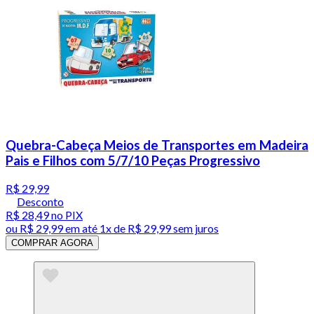
Quebra-Cabeça Meios de Transportes em Madeira
Pais e Filhos com 5/7/10 Peças Progressivo
R$ 29,99
Desconto
R$ 28,49
no PIX
ou
R$ 29,99
em até 1x de
R$ 29,99
sem juros
COMPRAR AGORA