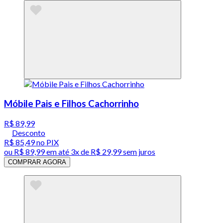
Móbile Pais e Filhos Cachorrinho
R$ 89,99
Desconto
R$ 85,49
no PIX
ou
R$ 89,99
em até
3x de R$ 29,99 sem juros
COMPRAR AGORA