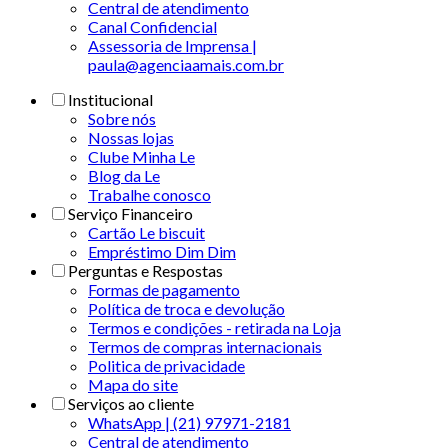
Central de atendimento
Canal Confidencial
Assessoria de Imprensa |
paula@agenciaamais.com.br
Institucional
Sobre nós
Nossas lojas
Clube Minha Le
Blog da Le
Trabalhe conosco
Serviço Financeiro
Cartão Le biscuit
Empréstimo Dim Dim
Perguntas e Respostas
Formas de pagamento
Política de troca e devolução
Termos e condições - retirada na Loja
Termos de compras internacionais
Politica de privacidade
Mapa do site
Serviços ao cliente
WhatsApp | (21) 97971-2181
Central de atendimento