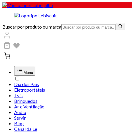
Buscar por produto ou marca
Menu
Dia dos Pais
Eletroportáteis
Tv's
Brinquedos
Ar e Ventilação
Áudio
Servir
Blog
Canal da Le