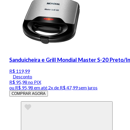
Sanduicheira e Grill Mondial Master S-20 Preto/
R$ 119,99
Desconto
R$ 95,98
no PIX
ou
R$ 95,98
em até
2x de R$ 47,99 sem juros
COMPRAR AGORA