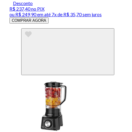
Desconto
R$ 237,40
no PIX
ou
R$ 249,90
em até
7x de R$ 35,70 sem juros
COMPRAR AGORA