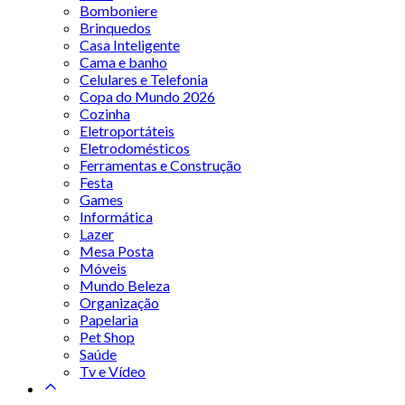
Bomboniere
Brinquedos
Casa Inteligente
Cama e banho
Celulares e Telefonia
Copa do Mundo 2026
Cozinha
Eletroportáteis
Eletrodomésticos
Ferramentas e Construção
Festa
Games
Informática
Lazer
Mesa Posta
Móveis
Mundo Beleza
Organização
Papelaria
Pet Shop
Saúde
Tv e Vídeo