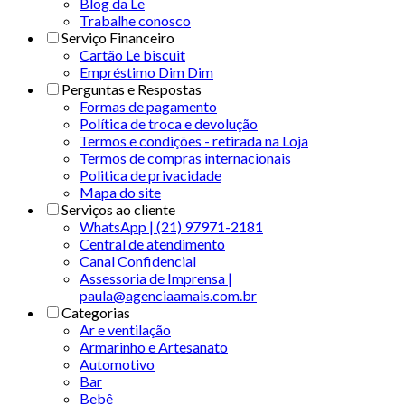
Blog da Le
Trabalhe conosco
Serviço Financeiro
Cartão Le biscuit
Empréstimo Dim Dim
Perguntas e Respostas
Formas de pagamento
Política de troca e devolução
Termos e condições - retirada na Loja
Termos de compras internacionais
Politica de privacidade
Mapa do site
Serviços ao cliente
WhatsApp | (21) 97971-2181
Central de atendimento
Canal Confidencial
Assessoria de Imprensa |
paula@agenciaamais.com.br
Categorias
Ar e ventilação
Armarinho e Artesanato
Automotivo
Bar
Bebê