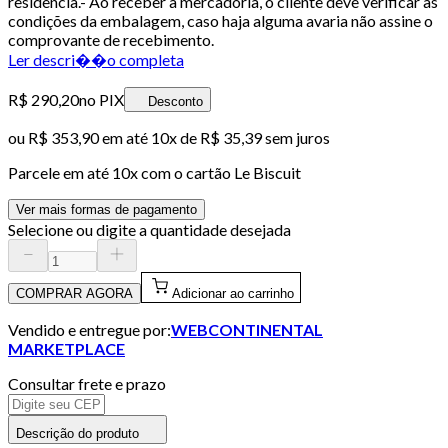
residência.- Ao receber a mercadoria, o cliente deve verificar as
condições da embalagem, caso haja alguma avaria não assine o
comprovante de recebimento.
Ler descri��o completa
R$ 290,20
no PIX
Desconto
ou
R$ 353,90
em até
10x de R$ 35,39 sem juros
Parcele em até
10
x com o cartão
Le Biscuit
Ver mais formas de pagamento
Selecione ou digite a quantidade desejada
COMPRAR AGORA
Adicionar ao carrinho
Vendido e entregue por:
WEBCONTINENTAL
MARKETPLACE
Consultar frete e prazo
Descrição do produto