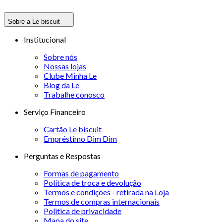
Sobre a Le biscuit
Institucional
Sobre nós
Nossas lojas
Clube Minha Le
Blog da Le
Trabalhe conosco
Serviço Financeiro
Cartão Le biscuit
Empréstimo Dim Dim
Perguntas e Respostas
Formas de pagamento
Política de troca e devolução
Termos e condições - retirada na Loja
Termos de compras internacionais
Politica de privacidade
Mapa do site