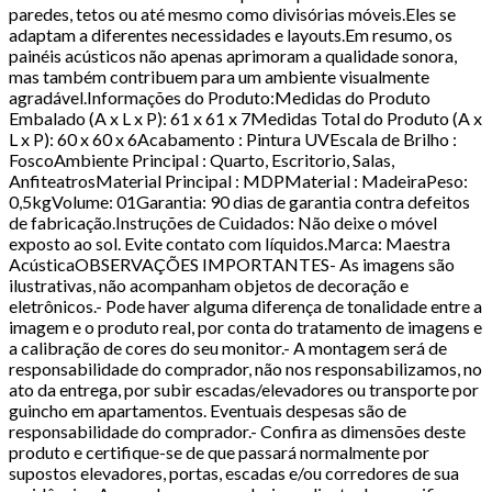
paredes, tetos ou até mesmo como divisórias móveis.Eles se
adaptam a diferentes necessidades e layouts.Em resumo, os
painéis acústicos não apenas aprimoram a qualidade sonora,
mas também contribuem para um ambiente visualmente
agradável.Informações do Produto:Medidas do Produto
Embalado (A x L x P): 61 x 61 x 7Medidas Total do Produto (A x
L x P): 60 x 60 x 6Acabamento : Pintura UVEscala de Brilho :
FoscoAmbiente Principal : Quarto, Escritorio, Salas,
AnfiteatrosMaterial Principal : MDPMaterial : MadeiraPeso:
0,5kgVolume: 01Garantia: 90 dias de garantia contra defeitos
de fabricação.Instruções de Cuidados: Não deixe o móvel
exposto ao sol. Evite contato com líquidos.Marca: Maestra
AcústicaOBSERVAÇÕES IMPORTANTES- As imagens são
ilustrativas, não acompanham objetos de decoração e
eletrônicos.- Pode haver alguma diferença de tonalidade entre a
imagem e o produto real, por conta do tratamento de imagens e
a calibração de cores do seu monitor.- A montagem será de
responsabilidade do comprador, não nos responsabilizamos, no
ato da entrega, por subir escadas/elevadores ou transporte por
guincho em apartamentos. Eventuais despesas são de
responsabilidade do comprador.- Confira as dimensões deste
produto e certifique-se de que passará normalmente por
supostos elevadores, portas, escadas e/ou corredores de sua