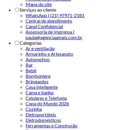
Mapa do site
Serviços ao cliente
WhatsApp | (21) 97971-2181
Central de atendimento
Canal Confidencial
Assessoria de Imprensa |
paula@agenciaamais.com.br
Categorias
Ar e ventilação
Armarinho e Artesanato
Automotivo
Bar
Bebê
Bomboniere
Brinquedos
Casa Inteligente
Cama e banho
Celulares e Telefonia
Copa do Mundo 2026
Cozinha
Eletroportáteis
Eletrodomésticos
Ferramentas e Construção