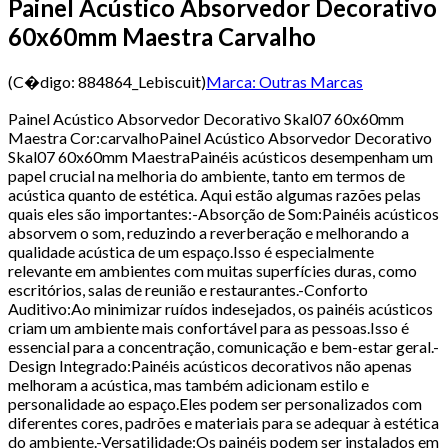
Painel Acústico Absorvedor Decorativo
60x60mm Maestra Carvalho
(C�digo:
884864_Lebiscuit
)
Marca:
Outras Marcas
Painel Acústico Absorvedor Decorativo Skal07 60x60mm
Maestra Cor:carvalhoPainel Acústico Absorvedor Decorativo
Skal07 60x60mm MaestraPainéis acústicos desempenham um
papel crucial na melhoria do ambiente, tanto em termos de
acústica quanto de estética. Aqui estão algumas razões pelas
quais eles são importantes:-Absorção de Som:Painéis acústicos
absorvem o som, reduzindo a reverberação e melhorando a
qualidade acústica de um espaço.Isso é especialmente
relevante em ambientes com muitas superfícies duras, como
escritórios, salas de reunião e restaurantes.-Conforto
Auditivo:Ao minimizar ruídos indesejados, os painéis acústicos
criam um ambiente mais confortável para as pessoas.Isso é
essencial para a concentração, comunicação e bem-estar geral.-
Design Integrado:Painéis acústicos decorativos não apenas
melhoram a acústica, mas também adicionam estilo e
personalidade ao espaço.Eles podem ser personalizados com
diferentes cores, padrões e materiais para se adequar à estética
do ambiente.-Versatilidade:Os painéis podem ser instalados em