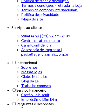
Política de troca e devolução
Termos e condições - retirada na Loja
Termos de compras internacionais
Politica de privacidade
Mapa do site
Serviços ao cliente
WhatsApp | (21) 97971-2181
Central de atendimento
Canal Confidencial
Assessoria de Imprensa |
paula@agenciaamais.com.br
Institucional
Sobre nós
Nossas lojas
Clube Minha Le
Blog da Le
Trabalhe conosco
Serviço Financeiro
Cartão Le biscuit
Empréstimo Dim Dim
Perguntas e Respostas