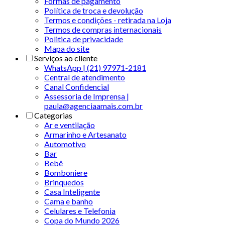
Formas de pagamento
Política de troca e devolução
Termos e condições - retirada na Loja
Termos de compras internacionais
Politica de privacidade
Mapa do site
Serviços ao cliente
WhatsApp | (21) 97971-2181
Central de atendimento
Canal Confidencial
Assessoria de Imprensa |
paula@agenciaamais.com.br
Categorias
Ar e ventilação
Armarinho e Artesanato
Automotivo
Bar
Bebê
Bomboniere
Brinquedos
Casa Inteligente
Cama e banho
Celulares e Telefonia
Copa do Mundo 2026