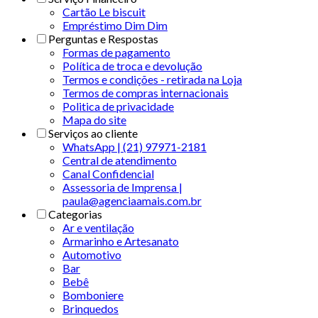
Cartão Le biscuit
Empréstimo Dim Dim
Perguntas e Respostas
Formas de pagamento
Política de troca e devolução
Termos e condições - retirada na Loja
Termos de compras internacionais
Politica de privacidade
Mapa do site
Serviços ao cliente
WhatsApp | (21) 97971-2181
Central de atendimento
Canal Confidencial
Assessoria de Imprensa |
paula@agenciaamais.com.br
Categorias
Ar e ventilação
Armarinho e Artesanato
Automotivo
Bar
Bebê
Bomboniere
Brinquedos