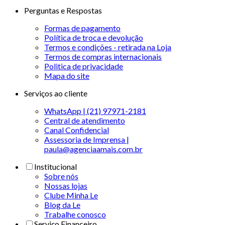
Perguntas e Respostas
Formas de pagamento
Política de troca e devolução
Termos e condições - retirada na Loja
Termos de compras internacionais
Politica de privacidade
Mapa do site
Serviços ao cliente
WhatsApp | (21) 97971-2181
Central de atendimento
Canal Confidencial
Assessoria de Imprensa |
paula@agenciaamais.com.br
Institucional
Sobre nós
Nossas lojas
Clube Minha Le
Blog da Le
Trabalhe conosco
Serviço Financeiro