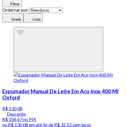
Filtrar
Ordernar por:
Grade
Lista
Espumador Manual De Leite Em Aço Inox 400 Ml
Oxford
R$ 130,08
Desconto
R$ 106,67
no PIX
ou
R$ 130,08
em até
4x de R$ 32,52 sem juros