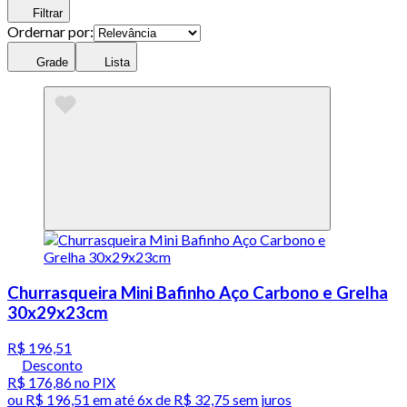
Filtrar
Ordernar por:
Grade
Lista
Churrasqueira Mini Bafinho Aço Carbono e Grelha
30x29x23cm
R$ 196,51
Desconto
R$ 176,86
no PIX
ou
R$ 196,51
em até
6x de R$ 32,75 sem juros