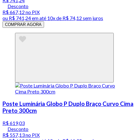
R$ 741,24
Desconto
R$ 667,12
no PIX
ou
R$ 741,24
em até
10x de R$ 74,12 sem juros
COMPRAR AGORA
Poste Luminária Globo P Duplo Braço Curvo Cima
Preto 300cm
R$ 619,03
Desconto
R$ 557,13
no PIX