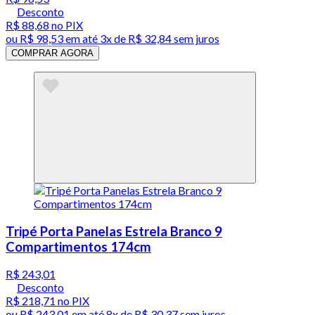
Desconto
R$ 88,68
no PIX
ou
R$ 98,53
em até
3x de R$ 32,84 sem juros
COMPRAR AGORA
Tripé Porta Panelas Estrela Branco 9
Compartimentos 174cm
R$ 243,01
Desconto
R$ 218,71
no PIX
ou
R$ 243,01
em até
8x de R$ 30,37 sem juros