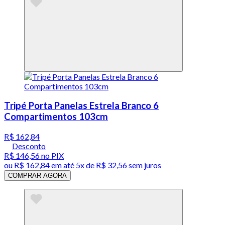
Tripé Porta Panelas Estrela Branco 6
Compartimentos 103cm
R$ 162,84
Desconto
R$ 146,56
no PIX
ou
R$ 162,84
em até
5x de R$ 32,56 sem juros
COMPRAR AGORA