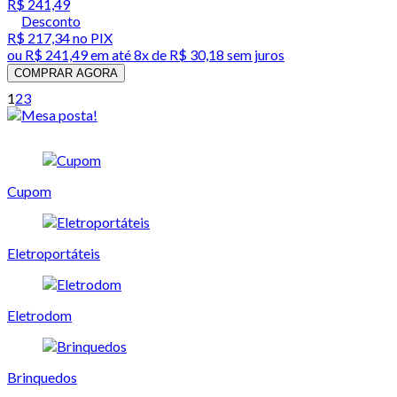
R$ 241,49
Desconto
R$ 217,34
no PIX
ou
R$ 241,49
em até
8x de R$ 30,18 sem juros
COMPRAR AGORA
1
2
3
Cupom
Eletroportáteis
Eletrodom
Brinquedos