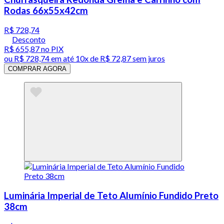
Rodas 66x55x42cm
R$ 728,74
Desconto
R$ 655,87
no PIX
ou
R$ 728,74
em até
10x de R$ 72,87 sem juros
COMPRAR AGORA
Luminária Imperial de Teto Alumínio Fundido Preto
38cm