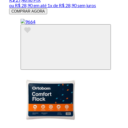
ou
R$ 28,90
em até 1x de
R$ 28,90
sem juros
COMPRAR AGORA