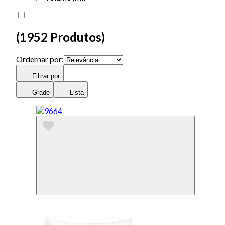
(
1952 Produtos
)
Ordernar por:
Filtrar por
Grade
Lista