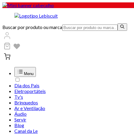
Buscar por produto ou marca
Menu
Dia dos Pais
Eletroportáteis
Tv's
Brinquedos
Ar e Ventilação
Áudio
Servir
Blog
Canal da Le