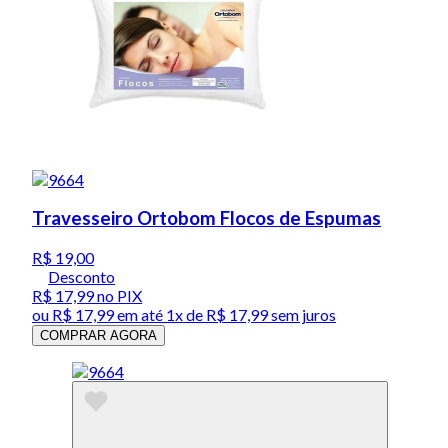
Travesseiro Ortobom Flocos de Espumas
R$ 19,00
Desconto
R$ 17,99
no PIX
ou
R$ 17,99
em até 1x de
R$ 17,99
sem juros
COMPRAR AGORA