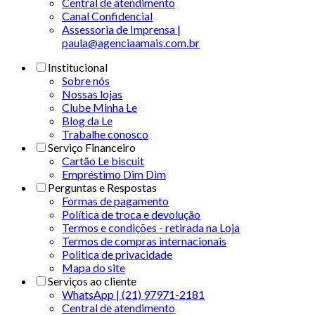
Central de atendimento
Canal Confidencial
Assessoria de Imprensa |
paula@agenciaamais.com.br
Institucional
Sobre nós
Nossas lojas
Clube Minha Le
Blog da Le
Trabalhe conosco
Serviço Financeiro
Cartão Le biscuit
Empréstimo Dim Dim
Perguntas e Respostas
Formas de pagamento
Política de troca e devolução
Termos e condições - retirada na Loja
Termos de compras internacionais
Politica de privacidade
Mapa do site
Serviços ao cliente
WhatsApp | (21) 97971-2181
Central de atendimento