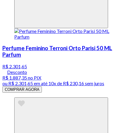
Perfume Feminino Terroni Orto Parisi 50 ML
Parfum
R$ 2.301,65
Desconto
R$ 1.887,35
no PIX
ou
R$ 2.301,65
em até
10x de R$ 230,16 sem juros
COMPRAR AGORA