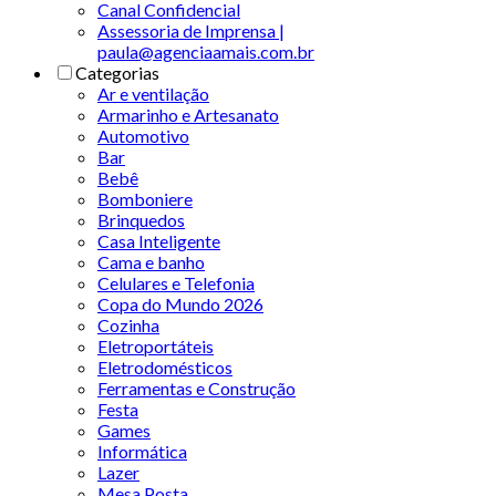
Canal Confidencial
Assessoria de Imprensa |
paula@agenciaamais.com.br
Categorias
Ar e ventilação
Armarinho e Artesanato
Automotivo
Bar
Bebê
Bomboniere
Brinquedos
Casa Inteligente
Cama e banho
Celulares e Telefonia
Copa do Mundo 2026
Cozinha
Eletroportáteis
Eletrodomésticos
Ferramentas e Construção
Festa
Games
Informática
Lazer
Mesa Posta