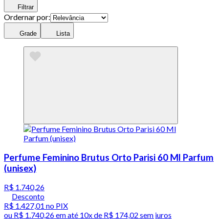
Filtrar
Ordernar por:
Grade
Lista
Perfume Feminino Brutus Orto Parisi 60 Ml Parfum
(unisex)
R$ 1.740,26
Desconto
R$ 1.427,01
no PIX
ou
R$ 1.740,26
em até
10x de R$ 174,02 sem juros