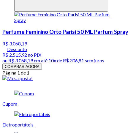
Perfume Feminino Orto Parisi 50 ML Parfum Spray
R$ 3.068,19
Desconto
R$ 2.515,92
no PIX
ou
R$ 3.068,19
em até
10x de R$ 306,81 sem juros
COMPRAR AGORA
Página 1 de 1
Cupom
Eletroportáteis