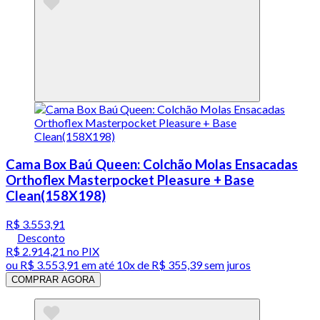
Cama Box Baú Queen: Colchão Molas Ensacadas
Orthoflex Masterpocket Pleasure + Base
Clean(158X198)
R$ 3.553,91
Desconto
R$ 2.914,21
no PIX
ou
R$ 3.553,91
em até
10x de R$ 355,39 sem juros
COMPRAR AGORA