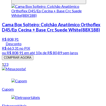
Cama Box Solteiro: Colchão Anatômico Orthoflex
D45/Ep Cecina + Base Crc Suede White(88X188)
R$ 808,91
Desconto
R$ 663,31
no PIX
ou
R$ 808,91
em até
10x de R$ 80,89 sem juros
COMPRAR AGORA
1
2
3
Cupom
Eletroportáteis