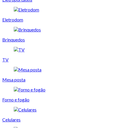
Eletrodom
Brinquedos
TV
Mesa posta
Forno e fogão
Celulares