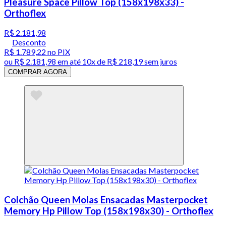
Pleasure Space Pillow Top (158x198x33) -
Orthoflex
R$ 2.181,98
Desconto
R$ 1.789,22
no PIX
ou
R$ 2.181,98
em até
10x de R$ 218,19 sem juros
COMPRAR AGORA
Colchão Queen Molas Ensacadas Masterpocket
Memory Hp Pillow Top (158x198x30) - Orthoflex