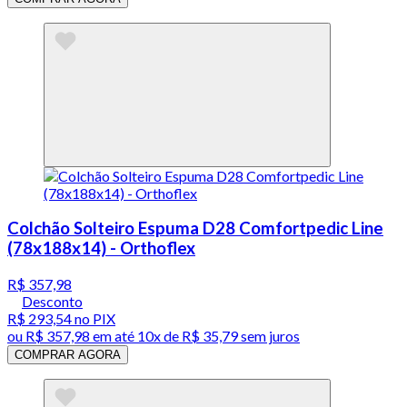
Colchão Solteiro Espuma D28 Comfortpedic Line
(78x188x14) - Orthoflex
R$ 357,98
Desconto
R$ 293,54
no PIX
ou
R$ 357,98
em até
10x de R$ 35,79 sem juros
COMPRAR AGORA