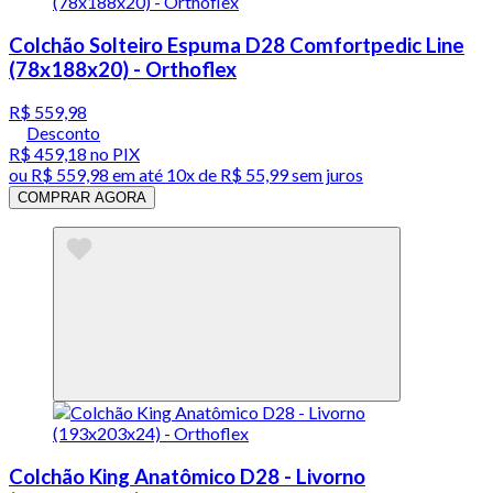
Colchão Solteiro Espuma D28 Comfortpedic Line
(78x188x20) - Orthoflex
R$ 559,98
Desconto
R$ 459,18
no PIX
ou
R$ 559,98
em até
10x de R$ 55,99 sem juros
COMPRAR AGORA
Colchão King Anatômico D28 - Livorno