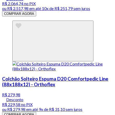
R$ 2.064,74
no PIX
ou
R$ 2.517,98
em até
10x de R$ 251,79 sem juros
COMPRAR AGORA
Colchão Solteiro Espuma D20 Comfortpedic Line
(88x188x12) - Orthoflex
R$ 279,98
Desconto
R$ 229,58
no PIX
ou
R$ 279,98
em até
9x de R$ 31,10 sem juros
COMPRAR AGORA