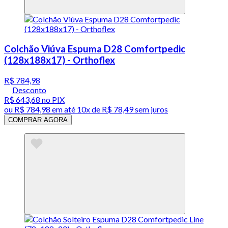
Colchão Viúva Espuma D28 Comfortpedic
(128x188x17) - Orthoflex
R$ 784,98
Desconto
R$ 643,68
no PIX
ou
R$ 784,98
em até
10x de R$ 78,49 sem juros
COMPRAR AGORA