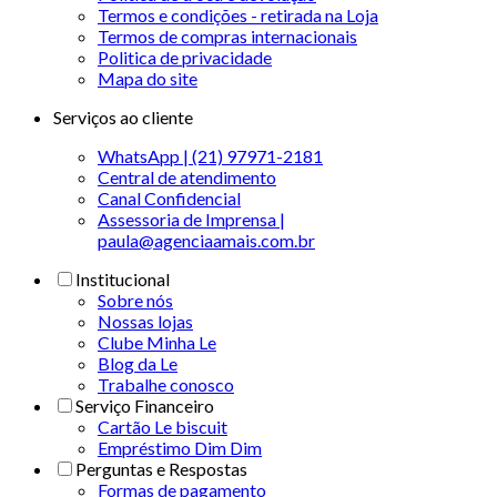
Termos e condições - retirada na Loja
Termos de compras internacionais
Politica de privacidade
Mapa do site
Serviços ao cliente
WhatsApp | (21) 97971-2181
Central de atendimento
Canal Confidencial
Assessoria de Imprensa |
paula@agenciaamais.com.br
Institucional
Sobre nós
Nossas lojas
Clube Minha Le
Blog da Le
Trabalhe conosco
Serviço Financeiro
Cartão Le biscuit
Empréstimo Dim Dim
Perguntas e Respostas
Formas de pagamento