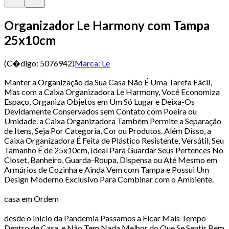
Organizador Le Harmony com Tampa
25x10cm
(C�digo:
5076942
)
Marca:
Le
Manter a Organização da Sua Casa Não É Uma Tarefa Fácil,
Mas com a Caixa Organizadora Le Harmony, Você Economiza
Espaço, Organiza Objetos em Um Só Lugar e Deixa-Os
Devidamente Conservados sem Contato com Poeira ou
Umidade. a Caixa Organizadora Também Permite a Separação
de Itens, Seja Por Categoria, Cor ou Produtos. Além Disso, a
Caixa Organizadora É Feita de Plástico Resistente, Versátil, Seu
Tamanho É de 25x10cm, Ideal Para Guardar Seus Pertences No
Closet, Banheiro, Guarda-Roupa, Dispensa ou Até Mesmo em
Armários de Cozinha e Ainda Vem com Tampa e Possui Um
Design Moderno Exclusivo Para Combinar com o Ambiente.
casa em Ordem
desde o Início da Pandemia Passamos a Ficar Mais Tempo
Dentro de Casa, e Não Tem Nada Melhor do Que Se Sentir Bem