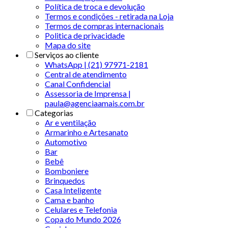
Política de troca e devolução
Termos e condições - retirada na Loja
Termos de compras internacionais
Politica de privacidade
Mapa do site
Serviços ao cliente
WhatsApp | (21) 97971-2181
Central de atendimento
Canal Confidencial
Assessoria de Imprensa |
paula@agenciaamais.com.br
Categorias
Ar e ventilação
Armarinho e Artesanato
Automotivo
Bar
Bebê
Bomboniere
Brinquedos
Casa Inteligente
Cama e banho
Celulares e Telefonia
Copa do Mundo 2026