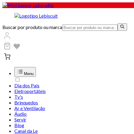
Buscar por produto ou marca
Menu
Dia dos Pais
Eletroportáteis
Tv's
Brinquedos
Ar e Ventilação
Áudio
Servir
Blog
Canal da Le