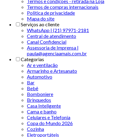
Termos e condições - retirada na Loja
Termos de compras internacionais
Politica de privacidade
Mapa do site
Serviços ao cliente
WhatsApp | (21) 97971-2181
Central de atendimento
Canal Confidencial
Assessoria de Imprensa |
paula@agenciaamais.com.br
Categorias
Ar e ventilação
Armarinho e Artesanato
Automotivo
Bar
Bebê
Bomboniere
Brinquedos
Casa Inteligente
Cama e banho
Celulares e Telefonia
Copa do Mundo 2026
Cozinha
Eletroportáteis