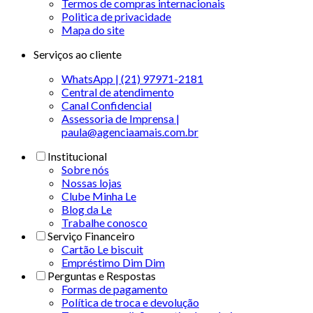
Termos de compras internacionais
Politica de privacidade
Mapa do site
Serviços ao cliente
WhatsApp | (21) 97971-2181
Central de atendimento
Canal Confidencial
Assessoria de Imprensa |
paula@agenciaamais.com.br
Institucional
Sobre nós
Nossas lojas
Clube Minha Le
Blog da Le
Trabalhe conosco
Serviço Financeiro
Cartão Le biscuit
Empréstimo Dim Dim
Perguntas e Respostas
Formas de pagamento
Política de troca e devolução