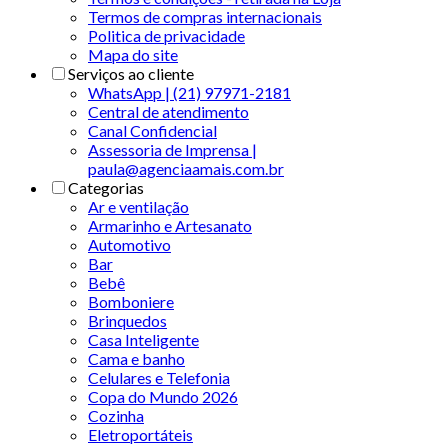
Termos de compras internacionais
Politica de privacidade
Mapa do site
Serviços ao cliente
WhatsApp | (21) 97971-2181
Central de atendimento
Canal Confidencial
Assessoria de Imprensa |
paula@agenciaamais.com.br
Categorias
Ar e ventilação
Armarinho e Artesanato
Automotivo
Bar
Bebê
Bomboniere
Brinquedos
Casa Inteligente
Cama e banho
Celulares e Telefonia
Copa do Mundo 2026
Cozinha
Eletroportáteis