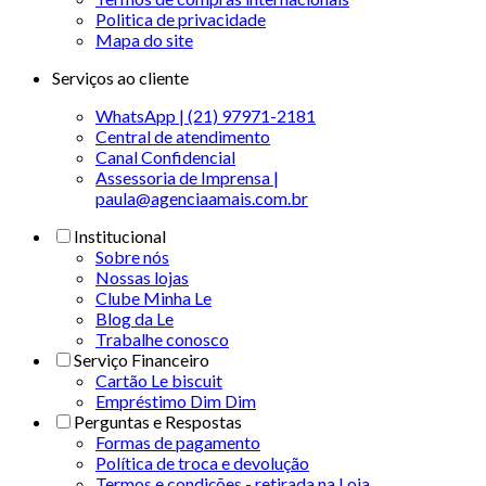
Politica de privacidade
Mapa do site
Serviços ao cliente
WhatsApp | (21) 97971-2181
Central de atendimento
Canal Confidencial
Assessoria de Imprensa |
paula@agenciaamais.com.br
Institucional
Sobre nós
Nossas lojas
Clube Minha Le
Blog da Le
Trabalhe conosco
Serviço Financeiro
Cartão Le biscuit
Empréstimo Dim Dim
Perguntas e Respostas
Formas de pagamento
Política de troca e devolução
Termos e condições - retirada na Loja