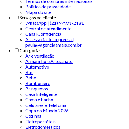
Termos de compras internacionais
Politica de privacidade
Mapa do site
Serviços ao cliente
WhatsApp | (21) 97971-2181
Central de atendimento
Canal Confidencial
Assessoria de Imprensa |
paula@agenciaamais.com.br
Categorias
Ar e ventilação
Armarinho e Artesanato
Automotivo
Bar
Bebê
Bomboniere
Brinquedos
Casa Inteligente
Cama e banho
Celulares e Telefonia
Copa do Mundo 2026
Cozinha
Eletroportáteis
Eletrodomésticos