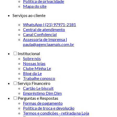
Politica de privacidade
Mapa do site
Serviços ao cliente
WhatsApp | (21) 97971-2181
Central de atendimento
Canal Confidencial
Assessoria de Imprensa |
paula@agenciaamais.com.br
Institucional
Sobre nós
Nossas lojas
Clube Minha Le
Blog da Le
Trabalhe conosco
Serviço Financeiro
Cartão Le biscuit
Empréstimo Dim Dim
Perguntas e Respostas
Formas de pagamento
Política de troca e devolução
Termos e condições - retirada na Loja