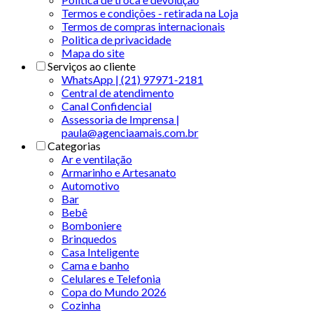
Termos e condições - retirada na Loja
Termos de compras internacionais
Politica de privacidade
Mapa do site
Serviços ao cliente
WhatsApp | (21) 97971-2181
Central de atendimento
Canal Confidencial
Assessoria de Imprensa |
paula@agenciaamais.com.br
Categorias
Ar e ventilação
Armarinho e Artesanato
Automotivo
Bar
Bebê
Bomboniere
Brinquedos
Casa Inteligente
Cama e banho
Celulares e Telefonia
Copa do Mundo 2026
Cozinha