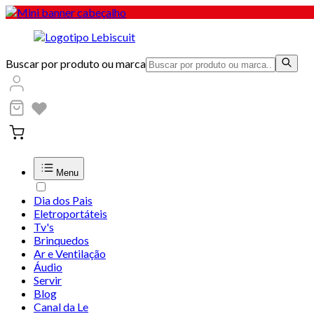
Buscar por produto ou marca
Menu
Dia dos Pais
Eletroportáteis
Tv's
Brinquedos
Ar e Ventilação
Áudio
Servir
Blog
Canal da Le