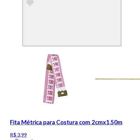
Fita Métrica para Costura com 2cmx1,50m
R$ 3,99