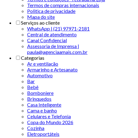
Termos de compras internacionais
Politica de privacidade
Mapa do site
Serviços ao cliente
WhatsApp | (21) 97971-2181
Central de atendimento
Canal Confidencial
Assessoria de Imprensa |
paula@agenciaamais.com.br
Categorias
Ar e ventilação
Armarinho e Artesanato
Automotivo
Bar
Bebê
Bomboniere
Brinquedos
Casa Inteligente
Cama e banho
Celulares e Telefonia
Copa do Mundo 2026
Cozinha
Eletroportáteis