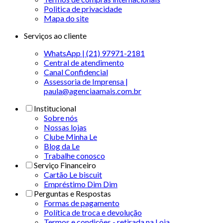
Politica de privacidade
Mapa do site
Serviços ao cliente
WhatsApp | (21) 97971-2181
Central de atendimento
Canal Confidencial
Assessoria de Imprensa |
paula@agenciaamais.com.br
Institucional
Sobre nós
Nossas lojas
Clube Minha Le
Blog da Le
Trabalhe conosco
Serviço Financeiro
Cartão Le biscuit
Empréstimo Dim Dim
Perguntas e Respostas
Formas de pagamento
Política de troca e devolução
Termos e condições - retirada na Loja