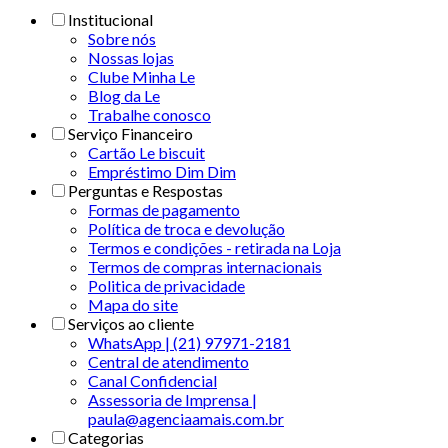
Institucional
Sobre nós
Nossas lojas
Clube Minha Le
Blog da Le
Trabalhe conosco
Serviço Financeiro
Cartão Le biscuit
Empréstimo Dim Dim
Perguntas e Respostas
Formas de pagamento
Política de troca e devolução
Termos e condições - retirada na Loja
Termos de compras internacionais
Politica de privacidade
Mapa do site
Serviços ao cliente
WhatsApp | (21) 97971-2181
Central de atendimento
Canal Confidencial
Assessoria de Imprensa |
paula@agenciaamais.com.br
Categorias