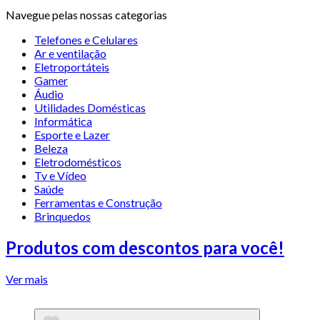
Navegue pelas nossas categorias
Telefones e Celulares
Ar e ventilação
Eletroportáteis
Gamer
Áudio
Utilidades Domésticas
Informática
Esporte e Lazer
Beleza
Eletrodomésticos
Tv e Vídeo
Saúde
Ferramentas e Construção
Brinquedos
Produtos com descontos para você!
Ver mais