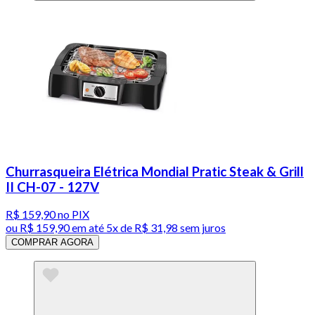
Churrasqueira Elétrica Mondial Pratic Steak & Grill
II CH-07 - 127V
R$ 159,90
no PIX
ou
R$ 159,90
em até
5x de R$ 31,98 sem juros
COMPRAR AGORA