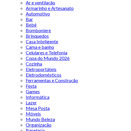
Ar e ventilação
Armarinho e Artesanato
Automotivo
Bar
Bebê
Bomboniere
Brinquedos
Casa Inteligente
Cama e banho
Celulares e Telefonia
Copa do Mundo 2026
Cozinha
Eletroportáteis
Eletrodomésticos
Ferramentas e Construção
Festa
Games
Informática
Lazer
Mesa Posta
Móveis
Mundo Beleza
Organização
Papelaria