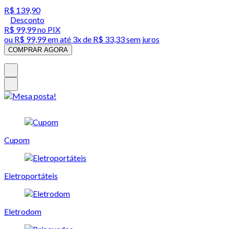
R$ 139,90
Desconto
R$ 99,99
no PIX
ou
R$ 99,99
em até
3x de R$ 33,33 sem juros
COMPRAR AGORA
Cupom
Eletroportáteis
Eletrodom