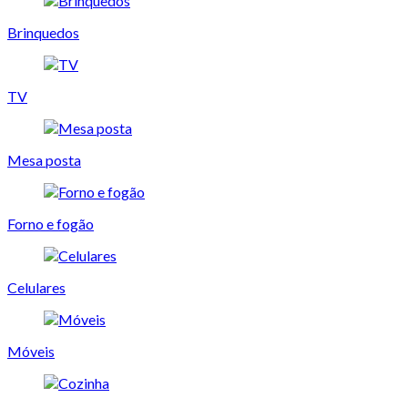
Brinquedos
TV
Mesa posta
Forno e fogão
Celulares
Móveis