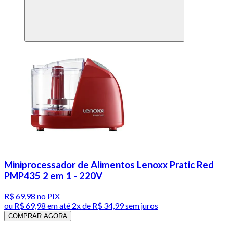
Miniprocessador de Alimentos Lenoxx Pratic Red
PMP435 2 em 1 - 220V
R$ 69,98
no PIX
ou
R$ 69,98
em até
2x de R$ 34,99 sem juros
COMPRAR AGORA