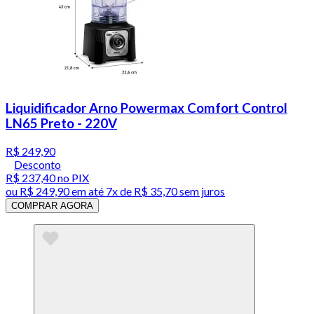
Liquidificador Arno Powermax Comfort Control
LN65 Preto - 220V
R$ 249,90
Desconto
R$ 237,40
no PIX
ou
R$ 249,90
em até
7x de R$ 35,70 sem juros
COMPRAR AGORA