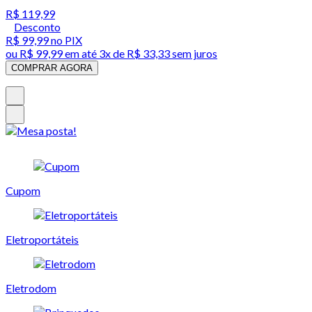
R$ 119,99
Desconto
R$ 99,99
no PIX
ou
R$ 99,99
em até
3x de R$ 33,33 sem juros
COMPRAR AGORA
Cupom
Eletroportáteis
Eletrodom