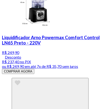
Liquidificador Arno Powermax Comfort Control
LN65 Preto - 220V
R$ 249,90
Desconto
R$ 237,40
no PIX
ou
R$ 249,90
em até
7x de R$ 35,70 sem juros
COMPRAR AGORA