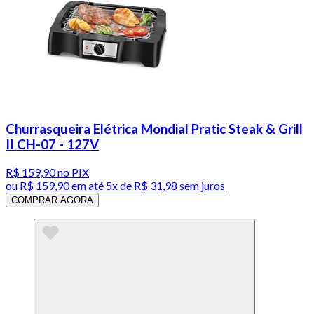
Churrasqueira Elétrica Mondial Pratic Steak & Grill
II CH-07 - 127V
R$ 159,90
no PIX
ou
R$ 159,90
em até
5x de R$ 31,98 sem juros
COMPRAR AGORA