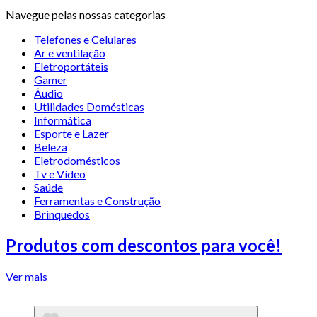
Navegue pelas nossas categorias
Telefones e Celulares
Ar e ventilação
Eletroportáteis
Gamer
Áudio
Utilidades Domésticas
Informática
Esporte e Lazer
Beleza
Eletrodomésticos
Tv e Vídeo
Saúde
Ferramentas e Construção
Brinquedos
Produtos com descontos para você!
Ver mais