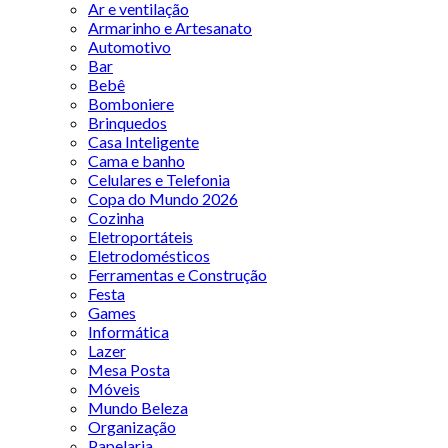
Ar e ventilação
Armarinho e Artesanato
Automotivo
Bar
Bebê
Bomboniere
Brinquedos
Casa Inteligente
Cama e banho
Celulares e Telefonia
Copa do Mundo 2026
Cozinha
Eletroportáteis
Eletrodomésticos
Ferramentas e Construção
Festa
Games
Informática
Lazer
Mesa Posta
Móveis
Mundo Beleza
Organização
Papelaria