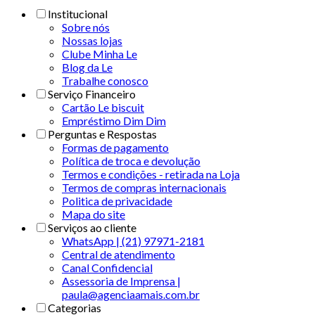
Institucional
Sobre nós
Nossas lojas
Clube Minha Le
Blog da Le
Trabalhe conosco
Serviço Financeiro
Cartão Le biscuit
Empréstimo Dim Dim
Perguntas e Respostas
Formas de pagamento
Política de troca e devolução
Termos e condições - retirada na Loja
Termos de compras internacionais
Politica de privacidade
Mapa do site
Serviços ao cliente
WhatsApp | (21) 97971-2181
Central de atendimento
Canal Confidencial
Assessoria de Imprensa |
paula@agenciaamais.com.br
Categorias