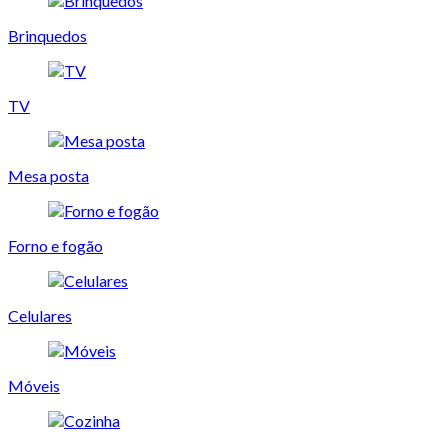
Brinquedos
TV
Mesa posta
Forno e fogão
Celulares
Móveis