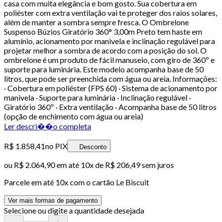
casa com muita elegância e bom gosto. Sua cobertura em
poliéster com extra ventilação vai te proteger dos raios solares,
além de manter a sombra sempre fresca. O Ombrelone
Suspenso Búzios Giratório 360° 3,00m Preto tem haste em
alumínio, acionamento por manivela e inclinação regulável para
projetar melhor a sombra de acordo com a posição do sol. O
ombrelone é um produto de fácil manuseio, com giro de 360º e
suporte para luminária. Este modelo acompanha base de 50
litros, que pode ser preenchida com água ou areia. Informações:
· Cobertura em poliéster (FPS 60) · Sistema de acionamento por
manivela · Suporte para luminária · Inclinação regulável ·
Giratório 360º · Extra ventilação · Acompanha base de 50 litros
(opção de enchimento com água ou areia)
Ler descri��o completa
R$ 1.858,41
no PIX
Desconto
ou
R$ 2.064,90
em até
10x de R$ 206,49 sem juros
Parcele em até
10
x com o cartão
Le Biscuit
Ver mais formas de pagamento
Selecione ou digite a quantidade desejada