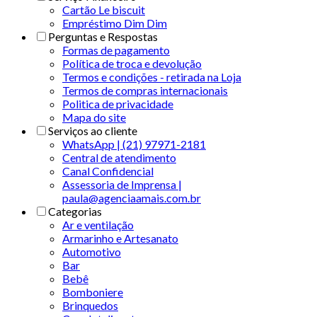
Cartão Le biscuit
Empréstimo Dim Dim
Perguntas e Respostas
Formas de pagamento
Política de troca e devolução
Termos e condições - retirada na Loja
Termos de compras internacionais
Politica de privacidade
Mapa do site
Serviços ao cliente
WhatsApp | (21) 97971-2181
Central de atendimento
Canal Confidencial
Assessoria de Imprensa |
paula@agenciaamais.com.br
Categorias
Ar e ventilação
Armarinho e Artesanato
Automotivo
Bar
Bebê
Bomboniere
Brinquedos