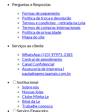
Perguntas e Respostas
Formas de pagamento
Política de troca e devolução
Termos e condições - retirada na Loja
Termos de compras internacionais
Politica de privacidade
Mapa do site
Serviços ao cliente
WhatsApp | (21) 97971-2181
Central de atendimento
Canal Confidencial
Assessoria de Imprensa |
paula@agenciaamais.com.br
Institucional
Sobre nós
Nossas lojas
Clube Minha Le
Blog da Le
Trabalhe conosco
Serviço Financeiro