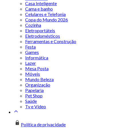
Casa Inteligente
Cama e banho
Celulares e Telefonia
Copa do Mundo 2026
Cozinha
Eletroportáteis
Eletrodomésticos
Ferramentas e Construção
Festa
Games
Informática
Lazer
Mesa Posta
Móveis
Mundo Beleza
Organização
Papelaria
Pet Shop
Saúde
Tv e Vídeo
Política de privacidade