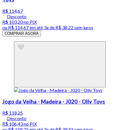
R$ 114,67
Desconto
R$ 103,20
no PIX
ou
R$ 114,67
em até
3x de R$ 38,22 sem juros
COMPRAR AGORA
Jogo da Velha - Madeira - J020 - Olly Toys
R$ 118,25
Desconto
R$ 106,43
no PIX
ou
R$ 118,25
em até
3x de R$ 39,41 sem juros