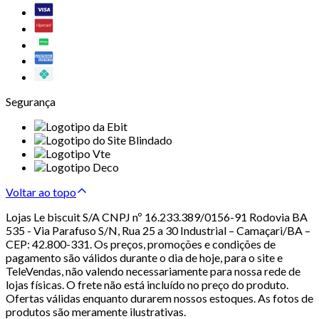
Segurança
Voltar ao topo
Lojas Le biscuit S/A CNPJ nº 16.233.389/0156-91 Rodovia BA
535 - Via Parafuso S/N, Rua 25 a 30 Industrial – Camaçari/BA –
CEP: 42.800-331. Os preços, promoções e condições de
pagamento são válidos durante o dia de hoje, para o site e
TeleVendas, não valendo necessariamente para nossa rede de
lojas físicas. O frete não está incluído no preço do produto.
Ofertas válidas enquanto durarem nossos estoques. As fotos de
produtos são meramente ilustrativas.