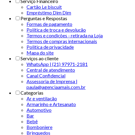
Serviço Financeiro
Cartão Le biscuit
Empréstimo Dim Dim
Perguntas e Respostas
Formas de pagamento
Política de troca e devolução
Termos e condições - retirada na Loja
Termos de compras internacionais
Politica de privacidade
Mapa do site
Serviços ao cliente
WhatsApp | (21) 97971-2181
Central de atendimento
Canal Confidencial
Assessoria de Imprensa |
paula@agenciaamais.com.br
Categorias
Ar e ventilação
Armarinho e Artesanato
Automotivo
Bar
Bebê
Bomboniere
Brinquedos