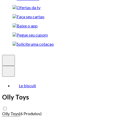
Le biscuit
Olly Toys
Olly Toys
(
6 Produtos
)