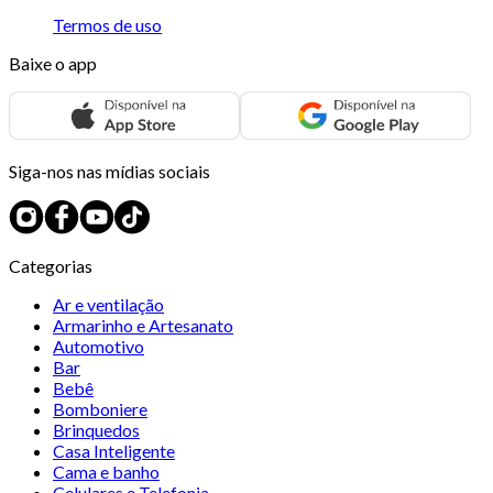
Termos de uso
Baixe o app
Siga-nos nas mídias sociais
Categorias
Ar e ventilação
Armarinho e Artesanato
Automotivo
Bar
Bebê
Bomboniere
Brinquedos
Casa Inteligente
Cama e banho
Celulares e Telefonia