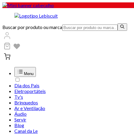
Buscar por produto ou marca
Menu
Dia dos Pais
Eletroportáteis
Tv's
Brinquedos
Ar e Ventilação
Áudio
Servir
Blog
Canal da Le