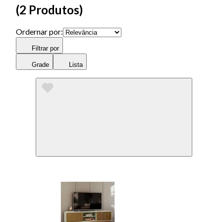
(
2 Produtos
)
Ordernar por:
Filtrar por
Grade
Lista