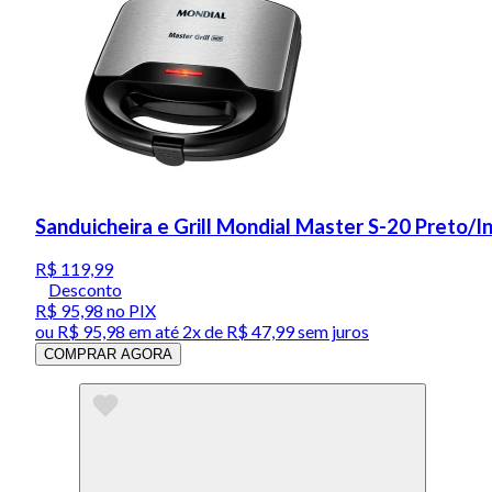
Sanduicheira e Grill Mondial Master S-20 Preto/
R$ 119,99
Desconto
R$ 95,98
no PIX
ou
R$ 95,98
em até
2x de R$ 47,99 sem juros
COMPRAR AGORA