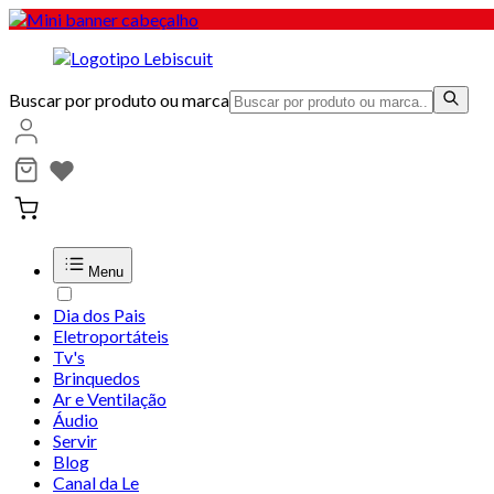
Buscar por produto ou marca
Menu
Dia dos Pais
Eletroportáteis
Tv's
Brinquedos
Ar e Ventilação
Áudio
Servir
Blog
Canal da Le