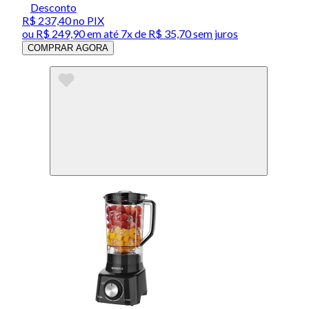
Desconto
R$ 237,40
no PIX
ou
R$ 249,90
em até
7x de R$ 35,70 sem juros
COMPRAR AGORA