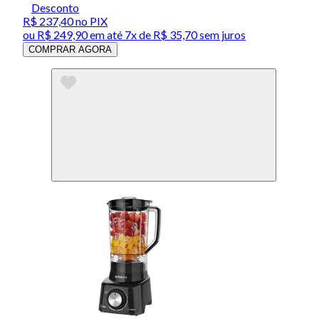
Desconto
R$ 237,40
no PIX
ou
R$ 249,90
em até
7x de R$ 35,70 sem juros
COMPRAR AGORA