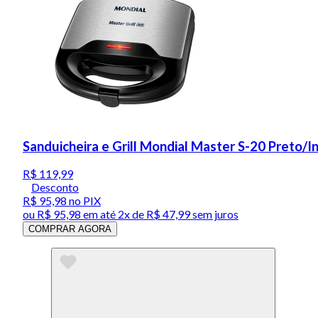
Sanduicheira e Grill Mondial Master S-20 Preto/
R$ 119,99
Desconto
R$ 95,98
no PIX
ou
R$ 95,98
em até
2x de R$ 47,99 sem juros
COMPRAR AGORA