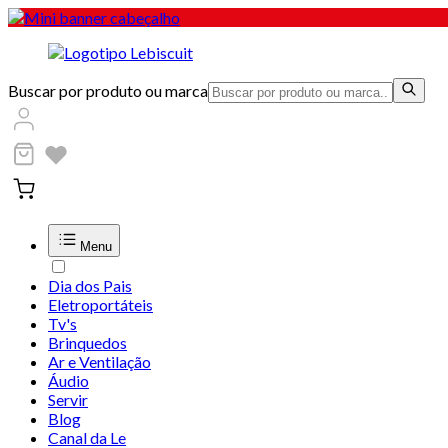
Buscar por produto ou marca
Menu
Dia dos Pais
Eletroportáteis
Tv's
Brinquedos
Ar e Ventilação
Áudio
Servir
Blog
Canal da Le