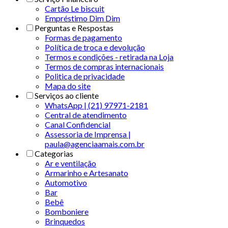
Cartão Le biscuit
Empréstimo Dim Dim
Perguntas e Respostas
Formas de pagamento
Política de troca e devolução
Termos e condições - retirada na Loja
Termos de compras internacionais
Politica de privacidade
Mapa do site
Serviços ao cliente
WhatsApp | (21) 97971-2181
Central de atendimento
Canal Confidencial
Assessoria de Imprensa |
paula@agenciaamais.com.br
Categorias
Ar e ventilação
Armarinho e Artesanato
Automotivo
Bar
Bebê
Bomboniere
Brinquedos