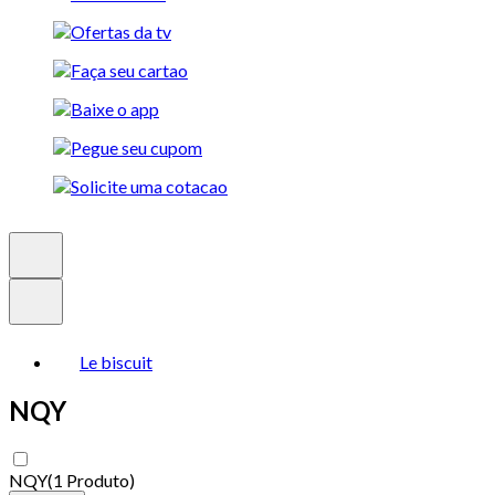
Le biscuit
NQY
NQY
(
1 Produto
)