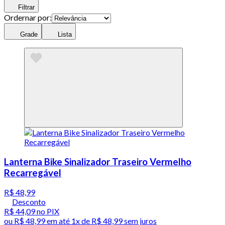
Filtrar
Ordernar por:
Grade
Lista
Lanterna Bike Sinalizador Traseiro Vermelho
Recarregável
R$ 48,99
Desconto
R$ 44,09
no PIX
ou
R$ 48,99
em até 1x de
R$ 48,99
sem juros