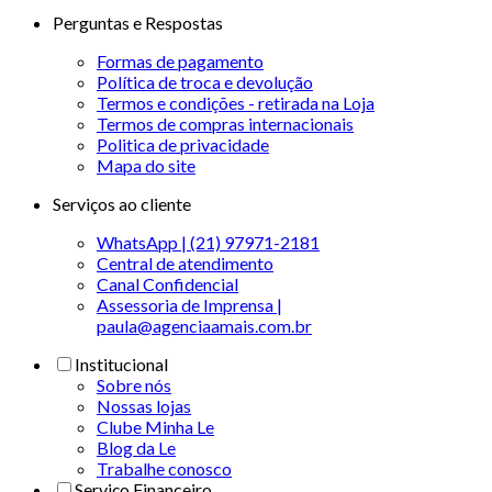
Perguntas e Respostas
Formas de pagamento
Política de troca e devolução
Termos e condições - retirada na Loja
Termos de compras internacionais
Politica de privacidade
Mapa do site
Serviços ao cliente
WhatsApp | (21) 97971-2181
Central de atendimento
Canal Confidencial
Assessoria de Imprensa |
paula@agenciaamais.com.br
Institucional
Sobre nós
Nossas lojas
Clube Minha Le
Blog da Le
Trabalhe conosco
Serviço Financeiro