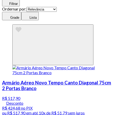
Filtrar
Ordernar por:
Grade
Lista
Armário Aéreo Novo Tempo Canto Diagonal 75cm
2 Portas Branco
R$ 517,90
Desconto
R$ 424,68
no PIX
ou
R$ 517,90
em até
10x de R$ 51,79 sem juros