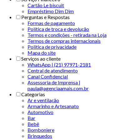
Cartão Le biscuit
Empréstimo Dim Dim
Perguntas e Respostas
Formas de pagamento
Política de troca e devolução
Termos e condições - retirada na Loja
Termos de compras internacionais
Politica de privacidade
Mapa do site
Serviços ao cliente
WhatsApp | (21) 97971-2181
Central de atendimento
Canal Confidencial
Assessoria de Imprensa |
paula@agenciaamais.com.br
Categorias
Ar e ventilação
Armarinho e Artesanato
Automotivo
Bar
Bebê
Bomboniere
Brinquedos