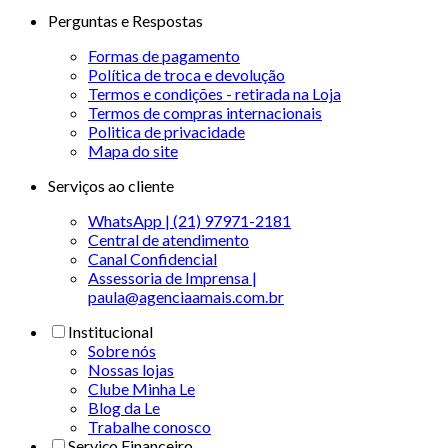
Perguntas e Respostas
Formas de pagamento
Política de troca e devolução
Termos e condições - retirada na Loja
Termos de compras internacionais
Politica de privacidade
Mapa do site
Serviços ao cliente
WhatsApp | (21) 97971-2181
Central de atendimento
Canal Confidencial
Assessoria de Imprensa |
paula@agenciaamais.com.br
Institucional
Sobre nós
Nossas lojas
Clube Minha Le
Blog da Le
Trabalhe conosco
Serviço Financeiro