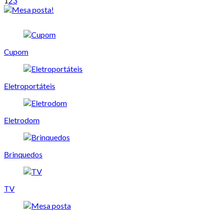
1
2
3
Cupom
Eletroportáteis
Eletrodom
Brinquedos
TV