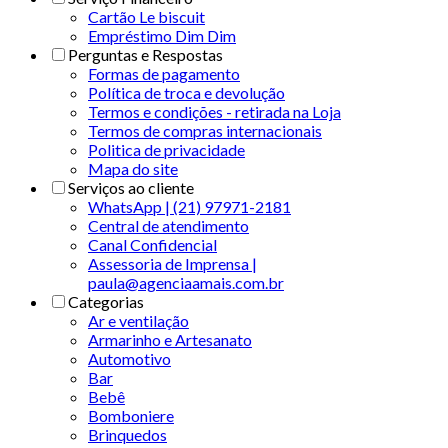
Cartão Le biscuit
Empréstimo Dim Dim
Perguntas e Respostas
Formas de pagamento
Política de troca e devolução
Termos e condições - retirada na Loja
Termos de compras internacionais
Politica de privacidade
Mapa do site
Serviços ao cliente
WhatsApp | (21) 97971-2181
Central de atendimento
Canal Confidencial
Assessoria de Imprensa |
paula@agenciaamais.com.br
Categorias
Ar e ventilação
Armarinho e Artesanato
Automotivo
Bar
Bebê
Bomboniere
Brinquedos