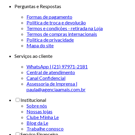
Perguntas e Respostas
Formas de pagamento
Política de troca e devolução
Termos e condições - retirada na Loja
Termos de compras internacionais
Politica de privacidade
Mapa do site
Serviços ao cliente
WhatsApp | (21) 97971-2181
Central de atendimento
Canal Confidencial
Assessoria de Imprensa |
paula@agenciaamais.com.br
Institucional
Sobre nós
Nossas lojas
Clube Minha Le
Blog da Le
Trabalhe conosco
Serviço Financeiro