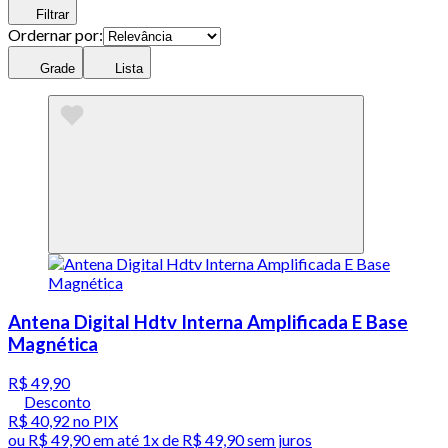
Filtrar
Ordernar por:
Grade
Lista
Antena Digital Hdtv Interna Amplificada E Base
Magnética
R$ 49,90
Desconto
R$ 40,92
no PIX
ou
R$ 49,90
em até 1x de
R$ 49,90
sem juros