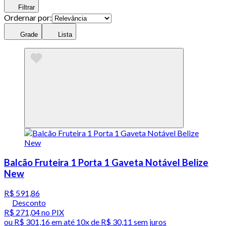
Filtrar
Ordernar por:
Grade
Lista
Balcão Fruteira 1 Porta 1 Gaveta Notável Belize
New
R$ 591,86
Desconto
R$ 271,04
no PIX
ou
R$ 301,16
em até
10x de R$ 30,11 sem juros