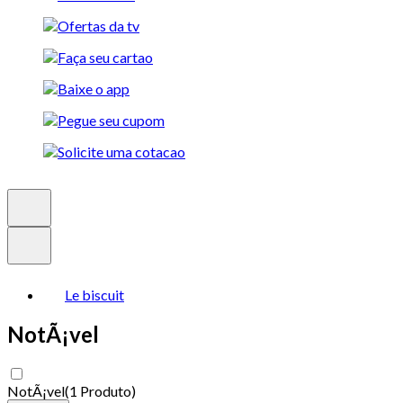
Le biscuit
NotÃ¡vel
NotÃ¡vel
(
1 Produto
)