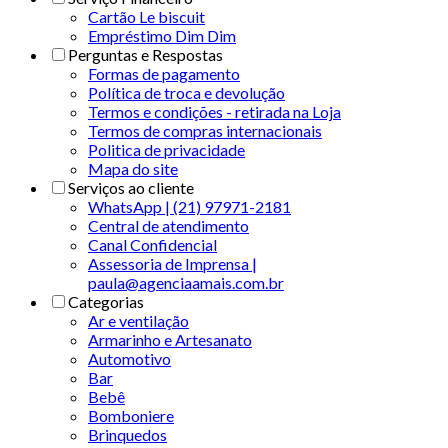
Cartão Le biscuit
Empréstimo Dim Dim
Perguntas e Respostas
Formas de pagamento
Política de troca e devolução
Termos e condições - retirada na Loja
Termos de compras internacionais
Politica de privacidade
Mapa do site
Serviços ao cliente
WhatsApp | (21) 97971-2181
Central de atendimento
Canal Confidencial
Assessoria de Imprensa |
paula@agenciaamais.com.br
Categorias
Ar e ventilação
Armarinho e Artesanato
Automotivo
Bar
Bebê
Bomboniere
Brinquedos