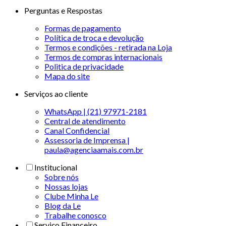
Perguntas e Respostas
Formas de pagamento
Política de troca e devolução
Termos e condições - retirada na Loja
Termos de compras internacionais
Politica de privacidade
Mapa do site
Serviços ao cliente
WhatsApp | (21) 97971-2181
Central de atendimento
Canal Confidencial
Assessoria de Imprensa |
paula@agenciaamais.com.br
Institucional
Sobre nós
Nossas lojas
Clube Minha Le
Blog da Le
Trabalhe conosco
Serviço Financeiro