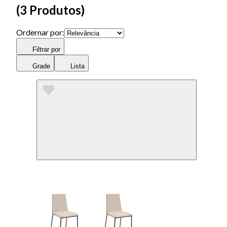
(
3 Produtos
)
Ordernar por:
Filtrar por
Grade
Lista