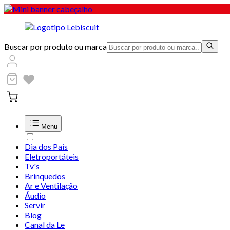
Buscar por produto ou marca
Menu
Dia dos Pais
Eletroportáteis
Tv's
Brinquedos
Ar e Ventilação
Áudio
Servir
Blog
Canal da Le