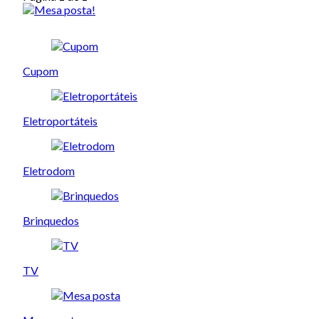
Cupom
Eletroportáteis
Eletrodom
Brinquedos
TV