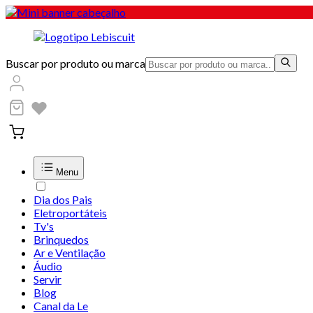
Buscar por produto ou marca
Menu
Dia dos Pais
Eletroportáteis
Tv's
Brinquedos
Ar e Ventilação
Áudio
Servir
Blog
Canal da Le