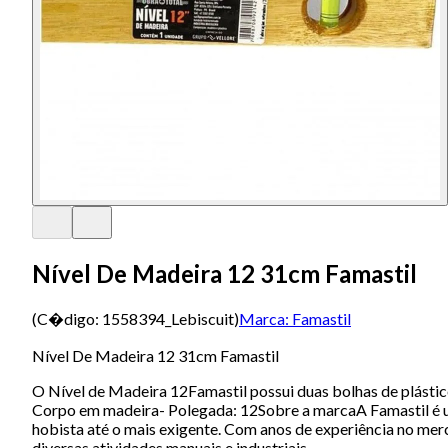
Nível De Madeira 12 31cm Famastil
(C�digo:
1558394_Lebiscuit
)
Marca:
Famastil
Nível De Madeira 12 31cm Famastil
O Nível de Madeira 12Famastil possui duas bolhas de plástic
Corpo em madeira- Polegada: 12Sobre a marcaA Famastil é um
hobista até o mais exigente. Com anos de experiência no mer
diversas atividades manuais e industriais..